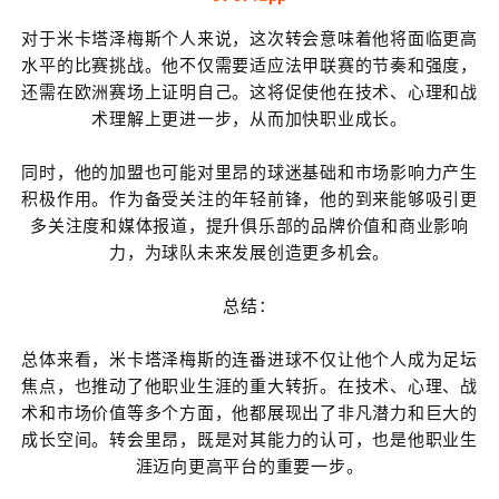
对于米卡塔泽梅斯个人来说，这次转会意味着他将面临更高
水平的比赛挑战。他不仅需要适应法甲联赛的节奏和强度，
还需在欧洲赛场上证明自己。这将促使他在技术、心理和战
术理解上更进一步，从而加快职业成长。
同时，他的加盟也可能对里昂的球迷基础和市场影响力产生
积极作用。作为备受关注的年轻前锋，他的到来能够吸引更
多关注度和媒体报道，提升俱乐部的品牌价值和商业影响
力，为球队未来发展创造更多机会。
总结：
总体来看，米卡塔泽梅斯的连番进球不仅让他个人成为足坛
焦点，也推动了他职业生涯的重大转折。在技术、心理、战
术和市场价值等多个方面，他都展现出了非凡潜力和巨大的
成长空间。转会里昂，既是对其能力的认可，也是他职业生
涯迈向更高平台的重要一步。