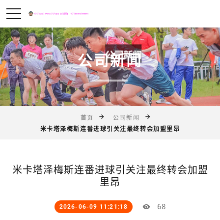
公司新闻
首页
公司新闻
米卡塔泽梅斯连番进球引关注最终转会加盟里昂
米卡塔泽梅斯连番进球引关注最终转会加盟
里昂
68
2026-06-09 11:21:18