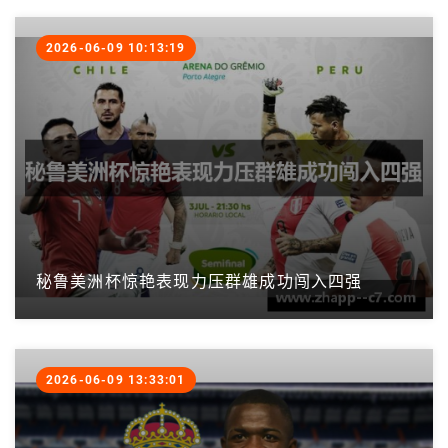
2026-06-09 10:13:19
秘鲁美洲杯惊艳表现力压群雄成功闯入四强
2026-06-09 13:33:01