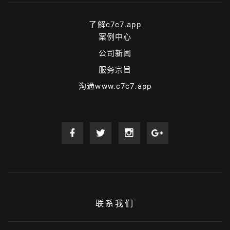
了解c7c7.app
案例中心
公司新闻
服务宗旨
沟通www.c7c7.app
联系我们