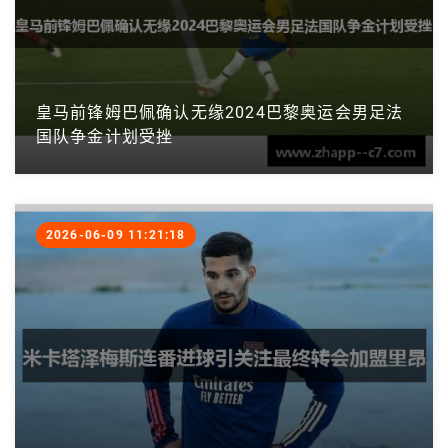
皇马前锋姆巴佩确认无缘2024巴黎奥运会男足法
国队争金计划受挫
2026-06-09 11:21:18