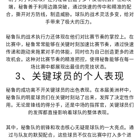
端，秘鲁善于利用边路突破，通过快速的传中和精准的配
合，撕开对方防线，制造威胁。球队的战术灵活多变，给对
手带来了极大的压力。
秘鲁队的战术执行力还体现在他们对比赛节奏的掌控上。在
比赛中，秘鲁常常能够在关键时刻加速比赛节奏，通过快速
传递和跑动来拖累对手的体能，同时也为自己创造更多的进
攻机会。这种对比赛节奏的精准把控，使得秘鲁能够在每一
场比赛中都展现出最佳的竞技状态。
3、关键球员的个人表现
秘鲁的成功离不开关键球员的出色表现。在本届美洲杯中，
秘鲁队的明星球员们在关键时刻站了出来，发挥了决定性作
用。无论是锋线的得分手，还是中场的指挥官，关键球员们
的发挥都直接影响着球队的整体表现。
其中，秘鲁队的前锋和攻击核心无疑是球队的一大亮点。通
过与队友的默契配合，这些球员不仅在比赛中打入多个进