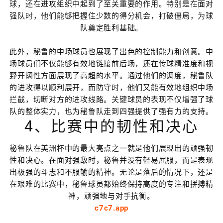
球，还在进攻组织中起到了至关重要的作用。特别是在面对
强队时，他们能够把握住少数的得分机会，打破僵局，为球
队奠定胜利基础。
此外，秘鲁的中场球员也展现了出色的控制能力和创意。中
场球员们不仅能够有效地链接前后场，还在传球精准度和视
野开阔性方面展现了高超的水平。通过他们的调度，秘鲁队
的进攻得以顺利展开，而防守时，他们又能有效地组织中场
拦截，切断对方的进攻线路。关键球员的表现不仅增强了球
队的整体实力，也为秘鲁队走到四强提供了强有力的支持。
4、比赛中的韧性和决心
秘鲁队在美洲杯中的最大亮点之一就是他们展现出的顽强韧
性和决心。在面对强敌时，秘鲁并没有轻易屈服，而是表现
出极强的斗志和不服输的精神。无论是落后的情况下，还是
在艰难的比赛中，秘鲁球员都始终保持高度的专注和拼搏精
神，顽强地与对手抗衡。
c7c7.app