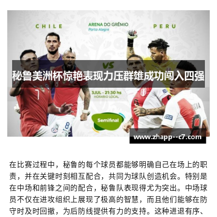
在比赛过程中，秘鲁的每个球员都能够明确自己在场上的职
责，并在关键时刻相互配合，共同为球队创造机会。特别是
在中场和前锋之间的配合，秘鲁队表现得尤为突出。中场球
员不仅在进攻组织上展现了极高的智慧，而且他们能够在防
守时及时回撤，为后防线提供有力的支持。这种进退有序、