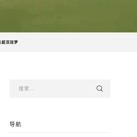
英超双冠梦
搜索...
导航