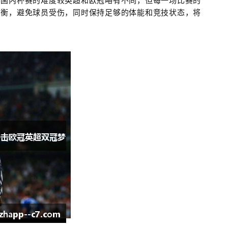
管国内杯赛的难度较英超和欧冠略有不同，但每一场比赛的
平衡，避免球员受伤，同时保持足够的体能和竞技状态，将