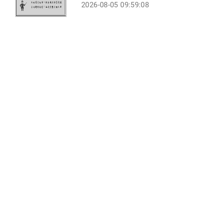
2026-08-05 09:59:08