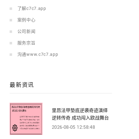
了解c7c7.app
案例中心
公司新闻
服务宗旨
沟通www.c7c7.app
最新资讯
里昂法甲垫底逆袭奇迹演绎
逆转传奇 成功闯入欧战舞台
2026-08-05 12:58:48