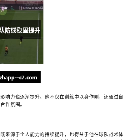
的影响力也逐渐提升。他不仅在训练中以身作则，还通过自
与合作氛围。
，既来源于个人能力的持续提升，也得益于他在球队战术体