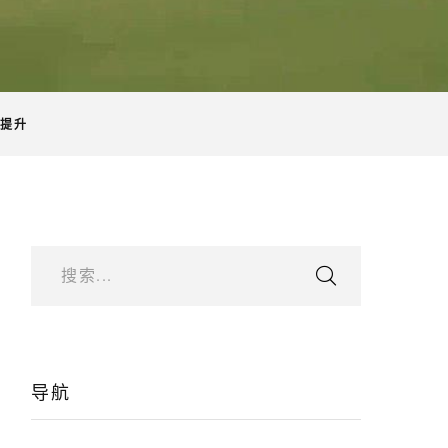
固提升
搜索...
导航