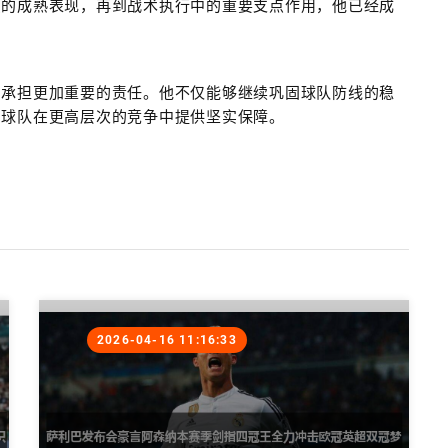
织的成熟表现，再到战术执行中的重要支点作用，他已经成
中承担更加重要的责任。他不仅能够继续巩固球队防线的稳
为球队在更高层次的竞争中提供坚实保障。
2026-04-16 11:16:33