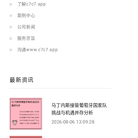
了解c7c7.app
案例中心
公司新闻
服务宗旨
沟通www.c7c7.app
最新资讯
马丁内斯接管葡萄牙国家队
挑战与机遇并存分析
2026-08-06 13:09:28