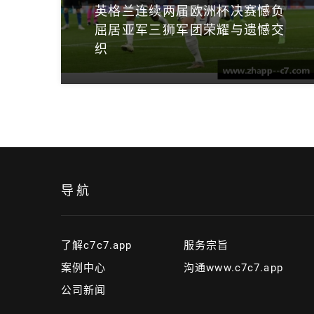
英格兰连续两届欧洲杯决赛憾负
屈居亚军三狮军团荣耀与遗憾交
织
导航
了解c7c7.app
服务宗旨
案例中心
沟通www.c7c7.app
公司新闻