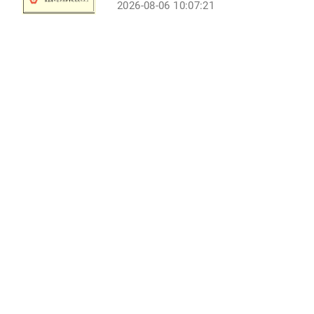
2026-08-06 10:07:21