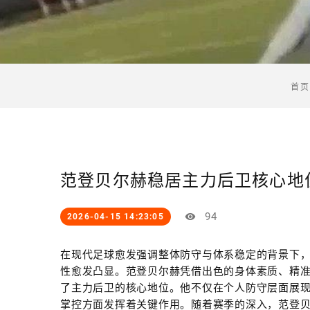
首页
范登贝尔赫稳居主力后卫核心地
94
2026-04-15 14:23:05
在现代足球愈发强调整体防守与体系稳定的背景下
性愈发凸显。范登贝尔赫凭借出色的身体素质、精
了主力后卫的核心地位。他不仅在个人防守层面展
掌控方面发挥着关键作用。随着赛季的深入，范登