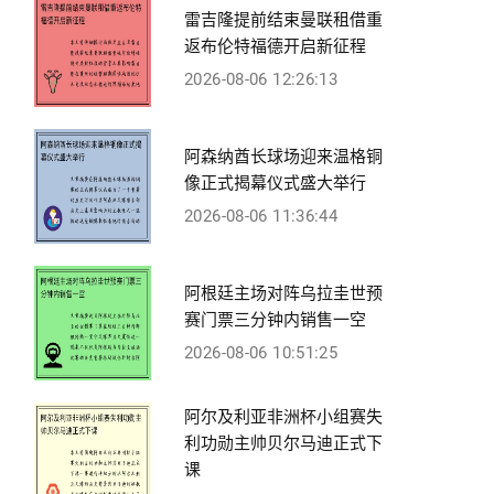
雷吉隆提前结束曼联租借重
返布伦特福德开启新征程
2026-08-06 12:26:13
阿森纳酋长球场迎来温格铜
像正式揭幕仪式盛大举行
2026-08-06 11:36:44
阿根廷主场对阵乌拉圭世预
赛门票三分钟内销售一空
2026-08-06 10:51:25
阿尔及利亚非洲杯小组赛失
利功勋主帅贝尔马迪正式下
课