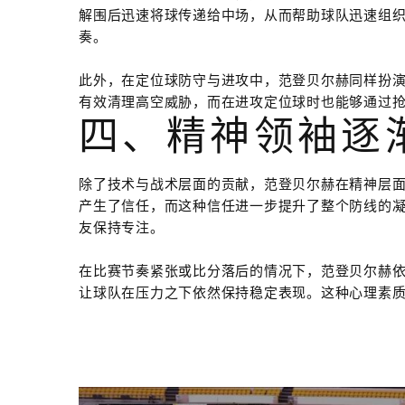
解围后迅速将球传递给中场，从而帮助球队迅速组
奏。
此外，在定位球防守与进攻中，范登贝尔赫同样扮
有效清理高空威胁，而在进攻定位球时也能够通过
四、精神领袖逐
除了技术与战术层面的贡献，范登贝尔赫在精神层
产生了信任，而这种信任进一步提升了整个防线的
友保持专注。
在比赛节奏紧张或比分落后的情况下，范登贝尔赫
让球队在压力之下依然保持稳定表现。这种心理素