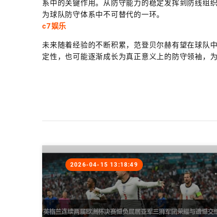
系中的关键作用。从防守能力的稳定发挥到防线组
为球队防守体系中不可替代的一环。
c7娱乐
未来随着经验的不断积累，范登贝尔赫有望在球队
定性，也可能逐渐成长为真正意义上的防守领袖，
2026-04-15 13:18:49