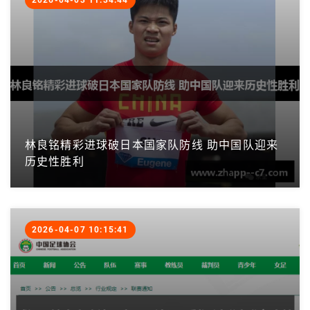
林良铭精彩进球破日本国家队防线 助中国队迎来
历史性胜利
2026-04-07 10:15:41