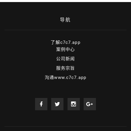
导航
了解c7c7.app
案例中心
公司新闻
服务宗旨
沟通www.c7c7.app