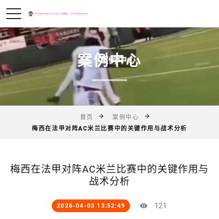
案例中心
首页
案例中心
梅西在法甲对阵AC米兰比赛中的关键作用与战术分析
梅西在法甲对阵AC米兰比赛中的关键作用与
战术分析
121
2026-04-03 13:52:49