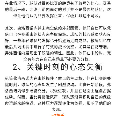
在此情况下，球队对最终比赛的胜算有了较强的信心。赛季
的最后一轮，弗洛西诺内面对的对手并不是最强的队伍，这
也让他们认为只要发挥正常，保级并非遥不可及。
其次，弗洛西诺内并未完全依赖外部因素，他们自信可以凭
借自己在赛季末的状态来争取保级。球队的核心球员状态良
好，一些年轻球员的发挥也开始逐渐走向成熟。教练组也在
最后几场比赛中进行了有效的战术调整，尤其是在防守端，
弗洛西诺内展现出了较强的韧性。因此，他们在末轮时，完
全有能力在自己主场拿下必要的分数。
2、关键时刻的心态失衡
尽管弗洛西诺内在末轮握住了命运的主动权，但在比赛的关
键时刻，球队的心态却发生了剧烈波动。比赛开始阶段，弗
洛西诺内似乎准备充分，积极进攻，并且在场面上逐渐占据
优势。然而，当比赛接近尾声，球队逐渐意识到自己的保级
命运越来越接近，这种压力逐渐转化为负担，影响了他们的
表现。
c7娱乐