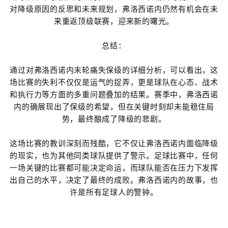
对降级原因的反思和未来规划，弗洛西诺内仍然有机会在未
来重返顶级联赛，迎来新的曙光。
总结：
通过对弗洛西诺内末轮痛失保级的详细分析，可以看出，这
场比赛的失利不仅仅是运气的捉弄，更是球队在心态、战术
和执行力等方面的多重问题叠加的结果。赛季中，弗洛西诺
内的确展现出了保级的希望，但在关键时刻却未能稳住局
势，最终酿成了降级的悲剧。
这场比赛的教训深刻而残酷，它不仅让弗洛西诺内面临降级
的现实，也为其他同类球队提供了警示。足球比赛中，任何
一场关键的比赛都可能决定命运，而球队能否在压力下发挥
出自己的水平，决定了最终的成败。弗洛西诺内的故事，也
许是所有足球人的警钟。