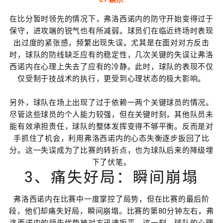
在比分暂时领先的情况下，弗洛西诺内的防守开始变得过于
保守，进攻端的锐气也有所减弱。球员们在临近终场时表现
出过度的紧张感，频繁出现失误。尤其是在面对对方反击
时，球队的防线缺乏应有的稳定性，几次关键的失误让弗洛
西诺内在心理上失去了应有的冷静。此时，球队的表现不仅
仅受制于技战术的执行，更受到心理状态的极大影响。
另外，球队在场上出现了过于依赖一两个关键球员的情况。
尽管这些球员的个人能力较强，但在关键时刻，其他队员未
能有效承担责任，球队的整体发挥变得不够平衡。反而是对
手抓住了机会，利用弗洛西诺内的心态失衡逐步扳回了比
分。这一失误成为了比赛的转折点，也为球队后来的降级埋
下了伏笔。
3、痛失好局：瞬间崩塌
弗洛西诺内在比赛中一度掌控了局势，但在比赛的最后阶
段，他们却痛失好局，瞬间崩塌。比赛的第80分钟左右，弗
洛西诺内的领先优势被对方迅速扳平。这一刻，球队的心理