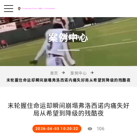
案例中心
首页
案例中心
末轮握住命运却瞬间崩塌弗洛西诺内痛失好局从希望到降级的残酷夜
末轮握住命运却瞬间崩塌弗洛西诺内痛失好
局从希望到降级的残酷夜
106
2026-04-03 10:20:32