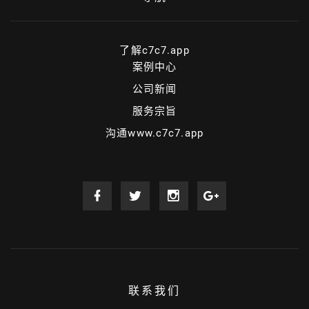
了解c7c7.app
案例中心
公司新闻
服务宗旨
沟通www.c7c7.app
联系我们