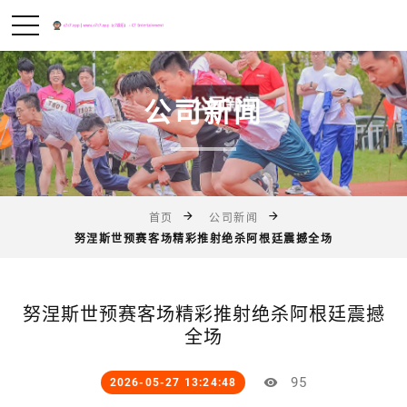
公司新闻
首页
公司新闻
努涅斯世预赛客场精彩推射绝杀阿根廷震撼全场
努涅斯世预赛客场精彩推射绝杀阿根廷震撼
全场
95
2026-05-27 13:24:48