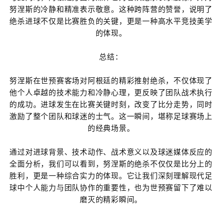
努涅斯的冷静和精准表示敬意。这种跨阵营的赞誉，说明了
绝杀进球不仅是比赛胜负的关键，更是一种高水平竞技美学
的体现。
总结：
努涅斯在世预赛客场对阿根廷的精彩推射绝杀，不仅体现了
他个人卓越的技术能力和冷静心理，更反映了团队战术执行
的成功。进球发生在比赛关键时刻，改变了比分走势，同时
激励了整个团队和球迷的士气。这一瞬间，堪称足球赛场上
的经典场景。
通过对进球背景、技术动作、战术意义以及球迷媒体反应的
全面分析，我们可以看到，努涅斯的绝杀不仅仅是比分上的
胜利，更是一种综合实力的体现。它让我们深刻理解现代足
球中个人能力与团队协作的重要性，也为世预赛留下了难以
磨灭的精彩瞬间。