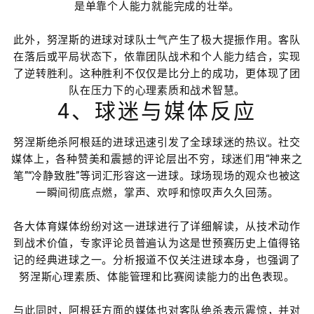
是单靠个人能力就能完成的壮举。
此外，努涅斯的进球对球队士气产生了极大提振作用。客队
在落后或平局状态下，依靠团队战术和个人能力结合，实现
了逆转胜利。这种胜利不仅仅是比分上的成功，更体现了团
队在压力下的心理素质和战术智慧。
4、球迷与媒体反应
努涅斯绝杀阿根廷的进球迅速引发了全球球迷的热议。社交
媒体上，各种赞美和震撼的评论层出不穷，球迷们用“神来之
笔”“冷静致胜”等词汇形容这一进球。球场现场的观众也被这
一瞬间彻底点燃，掌声、欢呼和惊叹声久久回荡。
各大体育媒体纷纷对这一进球进行了详细解读，从技术动作
到战术价值，专家评论员普遍认为这是世预赛历史上值得铭
记的经典进球之一。分析报道不仅关注进球本身，也强调了
努涅斯心理素质、体能管理和比赛阅读能力的出色表现。
与此同时，阿根廷方面的媒体也对客队绝杀表示震惊，并对