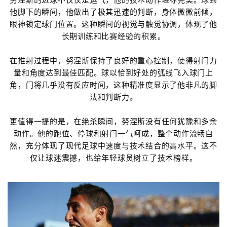
努涅斯的进球不仅仅是运气，他的技术动作堪称完美。球到
他脚下的瞬间，他做出了极其迅速的判断，身体微微前倾，
眼神锁定球门位置。这种瞬间的视觉与触觉协调，体现了他
长期训练和比赛经验的积累。
在推射过程中，努涅斯保持了良好的重心控制，使得射门力
量和角度达到最佳匹配。球以恰到好处的弧线飞入球门上
角，门将几乎没有反应时间，这种精准度显示了他非凡的脚
法和判断力。
更值得一提的是，在绝杀瞬间，努涅斯没有任何犹豫和多余
动作。他的跑位、停球和射门一气呵成，整个动作流畅自
然，充分体现了现代足球中速度与技术结合的高水平。这不
仅让球迷震撼，也给年轻球员树立了技术榜样。