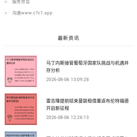
服务宗旨
沟通www.c7c7.app
最新资讯
马丁内斯接管葡萄牙国家队挑战与机遇并
存分析
2026-08-06 13:09:28
雷吉隆提前结束曼联租借重返布伦特福德
开启新征程
2026-08-06 12:26:13