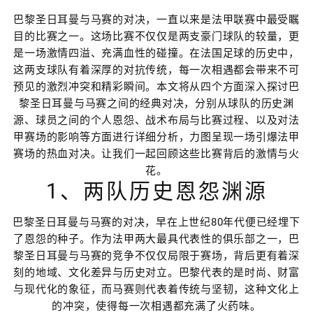
巴黎圣日耳曼与马赛的对决，一直以来是法甲联赛中最受瞩
目的比赛之一。这场比赛不仅仅是两支豪门球队的较量，更
是一场激情四溢、充满血性的碰撞。在法国足球的历史中，
这两支球队有着深厚的对抗传统，每一次相遇都会带来不可
预见的激烈冲突和精彩瞬间。本文将从四个方面深入探讨巴
黎圣日耳曼与马赛之间的经典对决，分别从球队的历史渊
源、球员之间的个人恩怨、战术布局与比赛过程、以及对法
甲赛场的影响等方面进行详细分析，力图呈现一场引爆法甲
赛场的热血对决。让我们一起回顾这些比赛背后的激情与火
花。
1、两队历史恩怨渊源
巴黎圣日耳曼与马赛的对决，早在上世纪80年代便已经埋下
了恩怨的种子。作为法甲两大最具代表性的俱乐部之一，巴
黎圣日耳曼与马赛的竞争不仅仅局限于赛场，背后更有着深
刻的地域、文化差异与历史对立。巴黎代表的是时尚、财富
与现代化的象征，而马赛则代表着传统与坚韧，这种文化上
的冲突，使得每一次相遇都充满了火药味。