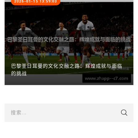
2026-01-15 13:59:03
巴黎圣日耳曼的文化交融之路：辉煌成就与面临
的挑战
搜索...