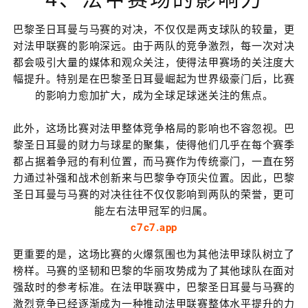
巴黎圣日耳曼与马赛的对决，不仅仅是两支球队的较量，更
对法甲联赛的影响深远。由于两队的竞争激烈，每一次对决
都会吸引大量的媒体和观众关注，使得法甲赛场的关注度大
幅提升。特别是在巴黎圣日耳曼崛起为世界级豪门后，比赛
的影响力愈加扩大，成为全球足球迷关注的焦点。
此外，这场比赛对法甲整体竞争格局的影响也不容忽视。巴
黎圣日耳曼的财力与球星的聚集，使得他们几乎在每个赛季
都占据着争冠的有利位置，而马赛作为传统豪门，一直在努
力通过补强和战术创新来与巴黎争夺顶尖位置。因此，巴黎
圣日耳曼与马赛的对决往往不仅仅影响到两队的荣誉，更可
能左右法甲冠军的归属。
c7c7.app
更重要的是，这场比赛的火爆氛围也为其他法甲球队树立了
榜样。马赛的坚韧和巴黎的华丽攻势成为了其他球队在面对
强敌时的参考标准。在法甲联赛中，巴黎圣日耳曼与马赛的
激烈竞争已经逐渐成为一种推动法甲联赛整体水平提升的力