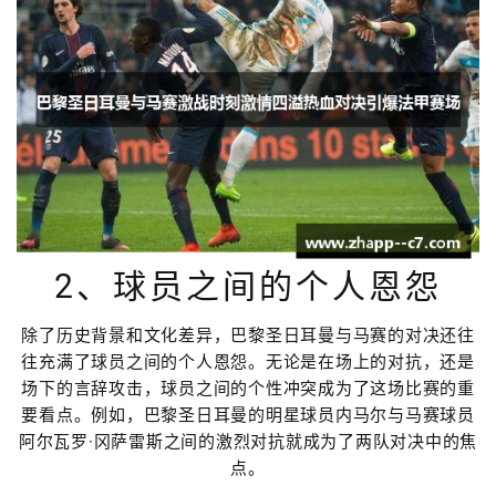
2、球员之间的个人恩怨
除了历史背景和文化差异，巴黎圣日耳曼与马赛的对决还往
往充满了球员之间的个人恩怨。无论是在场上的对抗，还是
场下的言辞攻击，球员之间的个性冲突成为了这场比赛的重
要看点。例如，巴黎圣日耳曼的明星球员内马尔与马赛球员
阿尔瓦罗·冈萨雷斯之间的激烈对抗就成为了两队对决中的焦
点。