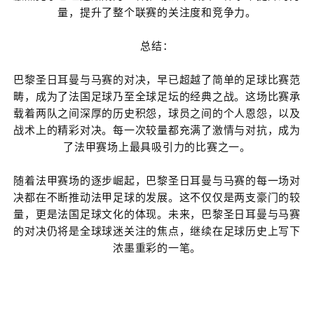
量，提升了整个联赛的关注度和竞争力。
总结：
巴黎圣日耳曼与马赛的对决，早已超越了简单的足球比赛范
畴，成为了法国足球乃至全球足坛的经典之战。这场比赛承
载着两队之间深厚的历史积怨，球员之间的个人恩怨，以及
战术上的精彩对决。每一次较量都充满了激情与对抗，成为
了法甲赛场上最具吸引力的比赛之一。
随着法甲赛场的逐步崛起，巴黎圣日耳曼与马赛的每一场对
决都在不断推动法甲足球的发展。这不仅仅是两支豪门的较
量，更是法国足球文化的体现。未来，巴黎圣日耳曼与马赛
的对决仍将是全球球迷关注的焦点，继续在足球历史上写下
浓墨重彩的一笔。