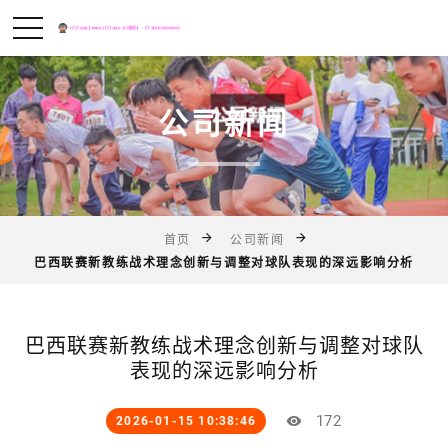
公司新闻
首页
公司新闻
巴西联赛新教练战术理念创新与调整对球队表现的深远影响分析
巴西联赛新教练战术理念创新与调整对球队
表现的深远影响分析
172
2026-01-15 10:38:46