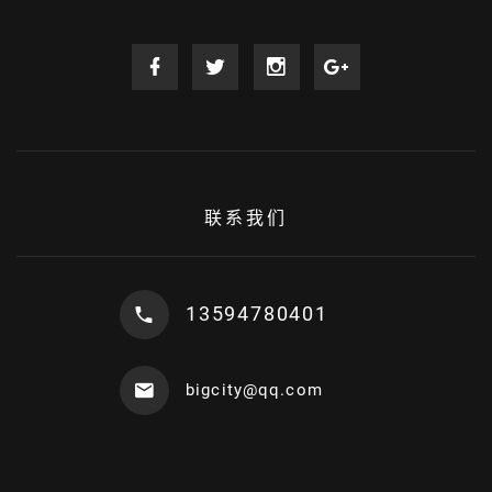
联系我们
13594780401
bigcity@qq.com