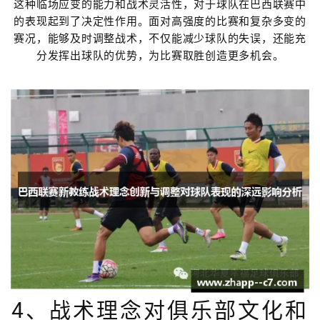
这种临场应变的能力和战术灵活性，对于球队在巴西联赛中
的表现起到了决定性作用。面对高强度的比赛和复杂多变的
赛况，能够及时调整战术，不仅能减少球队的失误，还能充
分发挥出球队的优势，为比赛取胜创造更多机会。
4、战术理念对俱乐部文化和