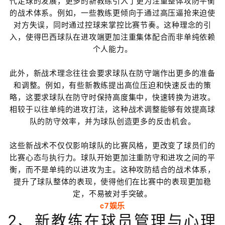
代足球的发展，更多的新教练引入了更为注重整体攻防平衡
的战术体系。例如，一些教练更倾向于通过高压逼抢来迫使
对方失误，同时通过控球来掌控比赛节奏。这种理念的引
入，使得巴西球队在进攻端更加注重集体配合而非单纯依赖
个人能力。
此外，新战术理念往往会要求球队在防守端作出更多的准备
和调整。例如，有些新教练提出高位压迫和快速反击的策
略，这要求球队在防守时保持高度集中，快速转换为进攻。
相较于以往单纯的进攻打法，这种战术调整能够有效提高球
队的防守效率，并为球队创造更多的反击机会。
这些新战术不仅仅影响球队的比赛风格，更改变了球员们的
比赛心态与执行力。球队开始更加注重防守和进攻之间的平
衡，而不是单纯的以进攻为主。这种攻防结合的战术体系，
提升了球队整体的表现，使得他们在比赛中的表现更加稳
定，不易被对手突破。
c7娱乐
2、新教练在球员管理与心理