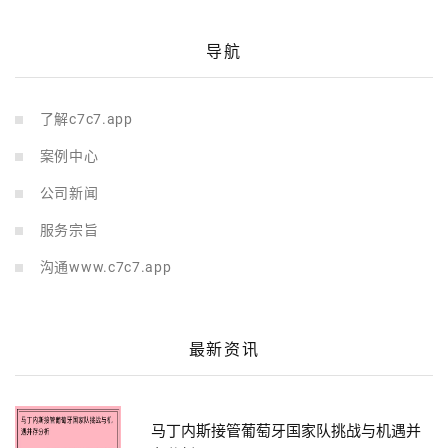
导航
了解c7c7.app
案例中心
公司新闻
服务宗旨
沟通www.c7c7.app
最新资讯
马丁内斯接管葡萄牙国家队挑战与机遇并