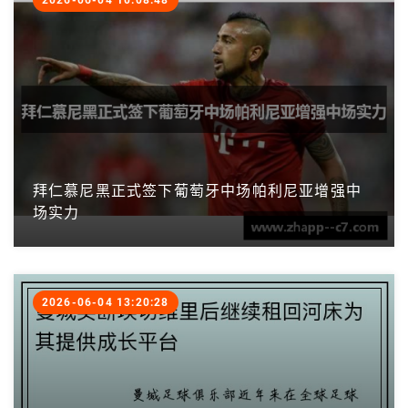
拜仁慕尼黑正式签下葡萄牙中场帕利尼亚增强中
场实力
2026-06-04 13:20:28