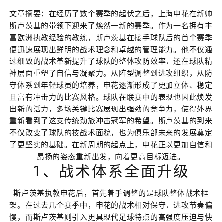
文章摘要：在经历了数个赛季的起伏之后，上海申花在新帅
斯卢茨基的带领下迎来了焕然一新的赛季。作为一名拥有丰
富欧洲执教经验的教练，斯卢茨基在接手球队后的首个赛季
便迅速展现出鲜明的战术理念和卓越的管理能力。他不仅通
过细致的战术革新提升了球队的整体攻防效率，还在球队精
神层面重塑了自信与凝聚力。从阵型调整到进攻组织，从防
守体系到年轻球员的培养，申花逐渐形成了更加立体、稳定
且富有冲击力的比赛风格。球队在联赛中的表现也因此焕发
出新的活力，多场关键比赛展现出强劲的竞争力，使得外界
重新看到了这支传统劲旅冲击冠军的希望。斯卢茨基的到来
不仅改变了球队的技战术面貌，也为俱乐部未来的发展奠定
了更坚实的基础。在新周期的起点上，申花正以更加自信和
昂扬的姿态重新出发，向着更高目标迈进。
1、战术体系全面升级
斯卢茨基执教申花后，首先着手调整的是球队整体战术框
架。在过去几个赛季中，申花的战术相对保守，进攻节奏偏
慢，而斯卢茨基则引入更具现代足球特点的高强度压迫与快