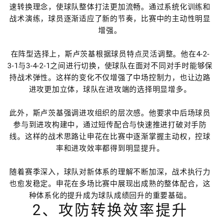
速转换理念，使球队整体打法更加流畅。通过系统化训练和
战术演练，球员逐渐适应了新的节奏，比赛中的主动性明显
增强。
在阵型选择上，斯卢茨基根据球员特点灵活调整。他在4-2-
3-1与3-4-2-1之间进行切换，使球队在面对不同对手时能够保
持战术弹性。这样的变化不仅增强了中场控制力，也让边路
进攻更加立体，球队在进攻端的选择明显增多。
此外，斯卢茨基强调进攻组织的层次感。他要求中后场球员
参与到进攻构建中，通过短传配合与快速推进打破对手防
线。这样的战术思路让申花在比赛中逐渐掌握主动权，控球
率和进攻效率都得到明显提升。
随着赛季深入，球队对新体系的理解不断加深，战术执行力
也愈发稳定。申花在多场比赛中展现出成熟的整体配合，这
种体系化的提升成为球队成绩回升的重要基础。
2、攻防转换效率提升