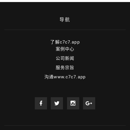
导航
了解c7c7.app
案例中心
公司新闻
服务宗旨
沟通www.c7c7.app