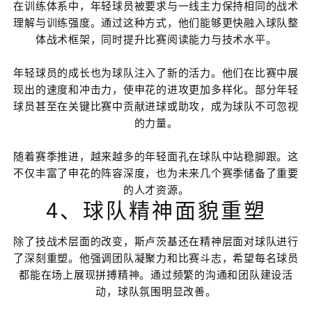
在训练体系中，年轻球员被要求与一线主力保持相同的战术
理解与训练强度。通过这种方式，他们能够更快融入球队整
体战术框架，同时提升比赛阅读能力与技术水平。
年轻球员的成长也为球队注入了新的活力。他们在比赛中展
现出的速度和冲击力，使申花的进攻更加多样化。部分年轻
球员甚至在关键比赛中贡献进球或助攻，成为球队不可忽视
的力量。
随着赛季推进，越来越多的年轻面孔在球队中站稳脚跟。这
不仅丰富了申花的阵容深度，也为未来几个赛季储备了重要
的人才资源。
4、球队精神面貌重塑
除了技战术层面的改变，斯卢茨基还在精神层面对球队进行
了深刻重塑。他强调团队凝聚力和比赛斗志，希望每名球员
都能在场上展现拼搏精神。通过频繁的沟通和团队建设活
动，球队氛围明显改善。