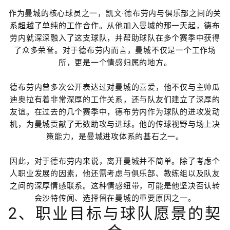
作为曼城的核心球员之一，凯文·德布劳内与俱乐部之间的关
系超越了单纯的工作合作。从他加入曼城的那一天起，德布
劳内就深深融入了这支球队，并帮助球队在多个赛季中获得
了众多荣誉。对于德布劳内而言，曼城不仅是一个工作场
所，更是一个情感归属的地方。
德布劳内曾多次公开表达过对曼城的喜爱，他不仅与主帅瓜
迪奥拉有着非常深厚的工作关系，还与队友们建立了深厚的
友谊。在过去的几个赛季中，德布劳内作为球队的进攻发动
机，为曼城贡献了无数助攻与进球。他的传球视野与场上决
策能力，是曼城进攻体系的基石之一。
因此，对于德布劳内来说，离开曼城并不简单。除了考虑个
人职业发展的因素，他还需考虑与俱乐部、教练组以及队友
之间的深厚情感联系。这种情感纽带，可能是他坚决否认转
会沙特传闻、选择留在曼城的重要原因之一。
2、职业目标与球队愿景的契