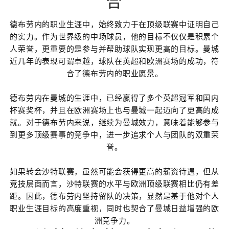
合
德布劳内的职业生涯中，始终致力于在顶级联赛中证明自己
的实力。作为世界级的中场球员，他的目标不仅仅是积累个
人荣誉，更重要的是参与并帮助球队实现更高的目标。曼城
近几年的表现可谓卓越，球队在英超和欧洲赛场的成功，符
合了德布劳内的职业愿景。
德布劳内在曼城的生涯中，已经赢得了多个英超冠军和国内
杯赛奖杯，并且在欧洲赛场上也与曼城一起迈向了更高的成
就。对于德布劳内来说，继续为曼城效力，意味着能够参与
到更多顶级赛事的竞争中，进一步追求个人与团队的双重荣
誉。
如果转会沙特联赛，虽然可能会获得更高的薪资待遇，但从
竞技层面而言，沙特联赛的水平与欧洲顶级联赛相比仍有差
距。因此，德布劳内坚持留队的决策，显然是基于他对个人
职业生涯目标的高度重视，同时也契合了曼城日益增强的欧
洲竞争力。