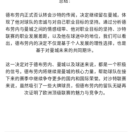
总结：
德布劳内正式否认转会沙特的传闻，决定继续留在曼城，体
现了他对球队的忠诚与对自己职业目标的坚持。通过分析德
布劳内与曼城之间的情感纽带、他对职业目标的坚持、沙特
联赛的职业发展差距，以及他在球迷中的地位，我们可以看
出，德布劳内的决定不仅是基于个人发展的理性选择，也是
基于对曼城未来的共同期许。
这一决定对于德布劳内、曼城以及球迷来说，都是一个积极
的信号。德布劳内将继续是曼城的核心力量，帮助球队在接
下来的赛季中继续争夺更多的国内和国际荣誉。对沙特联赛
来说，虽然吸引了一些大牌球员，但德布劳内的留队无疑再
次证明了欧洲顶级联赛的魅力与竞争力。