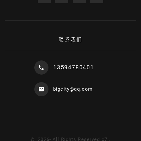
联系我们
13594780401
bigcity@qq.com
©
2026
- All Rights Reserved
c7
.