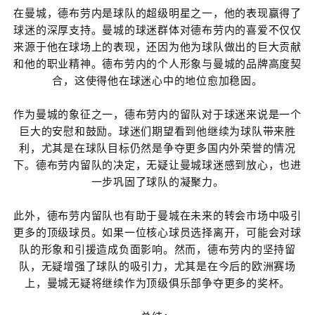
在曼城，德布劳内是球队的超级明星之一，他的表现赢得了
球迷的深厚支持。曼城的球迷群体对德布劳内的喜爱不仅仅
来源于他在球场上的表现，还因为他为球队做出的巨大贡献
和他的职业精神。德布劳内的个人形象与曼城的品牌高度契
合，这使得他在球迷心中的地位愈加稳固。
作为曼城的象征之一，德布劳内的留队对于球迷来说是一个
巨大的安慰和鼓励。球迷们期望看到他继续为球队带来胜
利，尤其是在球队目标仍然是争夺更多国内外荣誉的情况
下。德布劳内留队的决定，无疑让曼城球迷感到放心，也进
一步巩固了球队的凝聚力。
此外，德布劳内留队也有助于曼城在未来的转会市场中吸引
更多的顶级球员。如果一位核心球员选择离开，可能会对球
队的形象和引援造成负面影响。然而，德布劳内的坚持留
队，无疑增强了球队的吸引力，尤其是在今后的欧洲赛场
上，曼城无疑将继续作为顶级俱乐部争夺更多的奖杯。