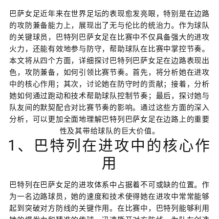
巴萨女足近年来在世界足坛的表现愈发亮眼，特别是在边路
的攻防兼备能力上，展现出了无与伦比的统治力。作为球队
的关键球员，巴特列巴萨女足在比赛中不仅具备强大的进攻
火力，还能有效地参与防守，帮助球队在比赛中掌控节奏。
本文将从四个方面，详细探讨巴特列巴萨女足在边路表现出
色，攻防兼备，如何引领比赛节奏。首先，将分析她在进攻
中的核心作用；其次，讨论她在防守时的贡献；接着，分析
她如何通过跑动和技术帮助球队控制节奏；最后，探讨她与
队友间的默契配合对比赛节奏的影响。通过这些方面的深入
分析，可以更加全面地理解巴特列巴萨女足在边路上的重要
性及其带给球队的巨大价值。
1、巴特列在进攻中的核心作
用
巴特列在巴萨女足的进攻体系中占据着不可或缺的位置。作
为一名边路球员，她的速度和技术使得她在进攻中常常能够
起到突破对方防线的关键作用。在比赛中，巴特列能够利用