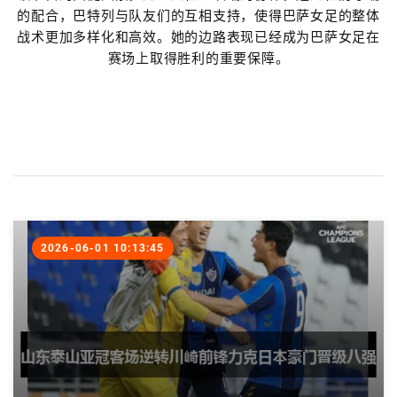
的配合，巴特列与队友们的互相支持，使得巴萨女足的整体
战术更加多样化和高效。她的边路表现已经成为巴萨女足在
赛场上取得胜利的重要保障。
2026-06-01 10:13:45