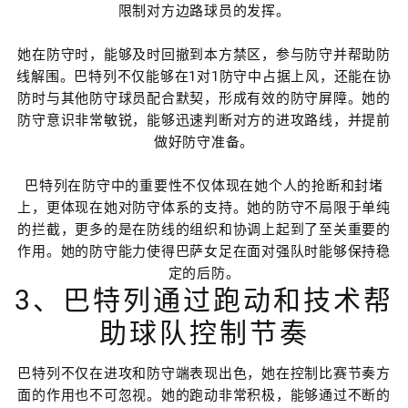
限制对方边路球员的发挥。
她在防守时，能够及时回撤到本方禁区，参与防守并帮助防
线解围。巴特列不仅能够在1对1防守中占据上风，还能在协
防时与其他防守球员配合默契，形成有效的防守屏障。她的
防守意识非常敏锐，能够迅速判断对方的进攻路线，并提前
做好防守准备。
巴特列在防守中的重要性不仅体现在她个人的抢断和封堵
上，更体现在她对防守体系的支持。她的防守不局限于单纯
的拦截，更多的是在防线的组织和协调上起到了至关重要的
作用。她的防守能力使得巴萨女足在面对强队时能够保持稳
定的后防。
3、巴特列通过跑动和技术帮
助球队控制节奏
巴特列不仅在进攻和防守端表现出色，她在控制比赛节奏方
面的作用也不可忽视。她的跑动非常积极，能够通过不断的