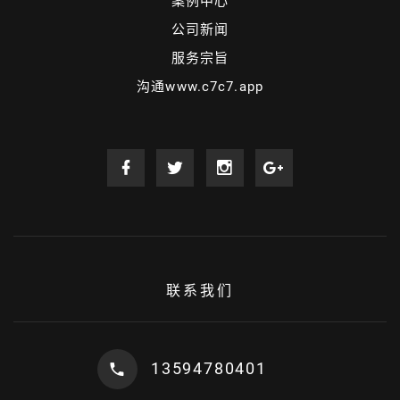
案例中心
公司新闻
服务宗旨
沟通www.c7c7.app
联系我们
13594780401