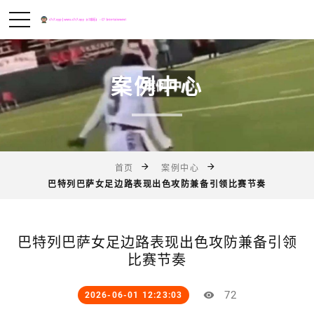
案例中心
首页
案例中心
巴特列巴萨女足边路表现出色攻防兼备引领比赛节奏
巴特列巴萨女足边路表现出色攻防兼备引领
比赛节奏
72
2026-06-01 12:23:03