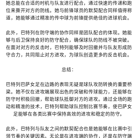
她总能在合适的时机与队友进行配合，通过快速的传递和跑
位来撕开对方的防线。她与前锋球员的默契配合同样值得称
道，她能够通过精准的传中球为前锋提供绝佳的进球机会。
此外，巴特列在防守端的协作同样是团队配合的体现。她能
够与后卫保持良好的防守配合，确保球队的防线不被突破。
在面对对方的反击时，巴特列能够及时回撤并与队友形成防
守合力，共同阻止对方进攻，为球队创造更多的反击机会。
总结：
巴特列巴萨女足在边路的表现无疑是球队攻防转换的重要桥
梁。她不仅在进攻端展现出色的突破和传球能力，还能够在
防守时积极回撤，帮助球队抵御对方的进攻。通过全场的跑
动和精准的技术，巴特列帮助球队控制比赛节奏，使巴萨女
足能够在各类比赛中保持高效的进攻和稳定的防守。
此外，巴特列与队友之间的默契配合也是她能够在比赛中引
领节奏的关键因素。无论是在进攻端的协作，还是在防守端