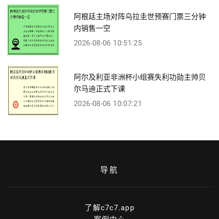
阿根廷主场对阵乌拉圭世预赛门票三分钟
内销售一空
2026-08-06 10:51:25
阿尔及利亚非洲杯小组赛失利功勋主帅贝
尔马迪正式下课
2026-08-06 10:07:21
导航
了解c7c7.app