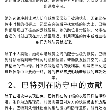
她的爆发力和精准的传球，迅速撕开对方防线，为队友创造
出进攻空间。
她的边路冲刺让对方防守球员常常处于被动状态。无论是在
传中时机的把握上，还是在突破后寻找空档的能力上，巴特
列都展现出了极高的足球智慧。她的跑位非常智能，总能在
合适的时刻出现在对方禁区附近，利用精准的传中或者直接
射门为球队贡献进球。
除了个人突破，她与中场球员之间的配合也极为默契。巴特
列能够准确判断传球的时机和位置，帮助队友拉开空间，提
供精准的传中球。她不仅是边路的突破利器，也是巴萨女足
进攻体系中重要的一环，她的表现直接影响着球队的进攻效
率。
2、巴特列在防守中的贡献
除了在进攻中表现出色，巴特列在防守端的表现同样值得称
道。她作为边路球员，时常需要面对对方的快速反击和边路
传中。巴特列凭借她出色的跑动能力和防守意识，能有效地