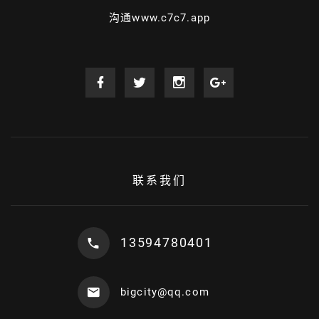
沟通www.c7c7.app
联系我们
13594780401
bigcity@qq.com