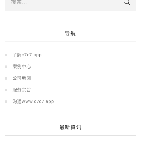
搜索...
导航
了解c7c7.app
案例中心
公司新闻
服务宗旨
沟通www.c7c7.app
最新资讯