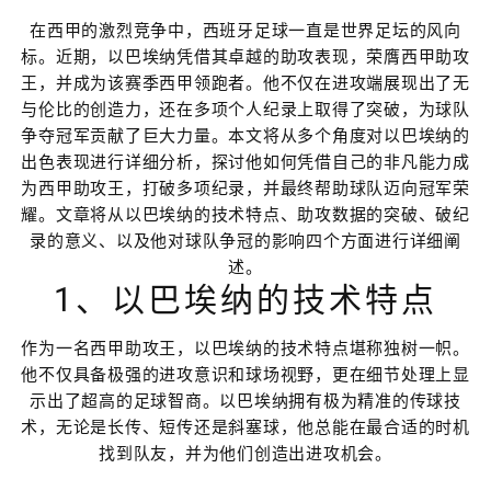
在西甲的激烈竞争中，西班牙足球一直是世界足坛的风向
标。近期，以巴埃纳凭借其卓越的助攻表现，荣膺西甲助攻
王，并成为该赛季西甲领跑者。他不仅在进攻端展现出了无
与伦比的创造力，还在多项个人纪录上取得了突破，为球队
争夺冠军贡献了巨大力量。本文将从多个角度对以巴埃纳的
出色表现进行详细分析，探讨他如何凭借自己的非凡能力成
为西甲助攻王，打破多项纪录，并最终帮助球队迈向冠军荣
耀。文章将从以巴埃纳的技术特点、助攻数据的突破、破纪
录的意义、以及他对球队争冠的影响四个方面进行详细阐
述。
1、以巴埃纳的技术特点
作为一名西甲助攻王，以巴埃纳的技术特点堪称独树一帜。
他不仅具备极强的进攻意识和球场视野，更在细节处理上显
示出了超高的足球智商。以巴埃纳拥有极为精准的传球技
术，无论是长传、短传还是斜塞球，他总能在最合适的时机
找到队友，并为他们创造出进攻机会。