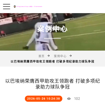
案例中心
首页
案例中心
以巴埃纳荣膺西甲助攻王领跑者 打破多项纪录助力球队争冠
以巴埃纳荣膺西甲助攻王领跑者 打破多项纪
录助力球队争冠
102
2026-05-26 10:24:38