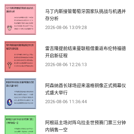
马丁内斯接管葡萄牙国家队挑战与机遇并
存分析
2026-08-06 13:09:28
雷吉隆提前结束曼联租借重返布伦特福德
开启新征程
2026-08-06 12:26:13
阿森纳酋长球场迎来温格铜像正式揭幕仪
式盛大举行
2026-08-06 11:36:44
阿根廷主场对阵乌拉圭世预赛门票三分钟
内销售一空