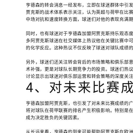
亨德森的转会消息一经发布，立即在球迷群体中引
贾克斯的战术体系表示关注，认为英超与荷甲在比
中场对抗和速度转换方面，球迷们对他的表现充满
同时，也有球迷对于亨德森加盟阿贾克斯持乐观态
多阿贾克斯球迷在社交媒体上热议他在关键比赛中
的化学反应。这种热议不仅反映了球迷对球队成绩
另外，球迷们还关注转会背后的市场策略和俱乐部
术补强，更是对球队长期竞争力的投资。球迷们热
讨论显示出球迷对俱乐部运营和转会策略的深度关
4、对未来比赛
亨德森加盟阿贾克斯，也引发了对未来比赛成绩的
将对球队在荷甲联赛的排名产生积极影响。特别是
成为决定胜负的关键因素。
从长远来看，亨德森的到来可能帮助阿贾克斯在欧