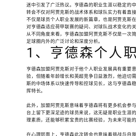
迷中引发了广泛热议。亨德森的职业生涯以稳定的
转会不仅对阿贾克斯的战术体系和球队实力有着直
不仅是球员个人职业发展的新篇章，也是阿贾克斯
对亨德森适应荷甲联赛的疑问、对球队战术变化的
从不同角度来看，亨德森加盟阿贾克斯不仅是一次
足球圈内外的广泛讨论和深度分析。
1、亨德森个人
亨德森加盟阿贾克斯对于他个人职业发展具有重要
验，但随着年龄增长和英超竞争日益激烈，他迫切
斯的中场体系以快速传导和控球见长，这与亨德森
挥特长。
此外，加盟阿贾克斯意味着亨德森将有更多机会参
台上留下更深足迹的球员来说，这无疑是职业生涯
理素质，还能够积累宝贵的比赛经验，为未来可能
在心理层面上，亨德森此次转会也意味着挑战与自