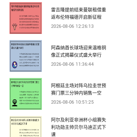
雷吉隆提前结束曼联租借重
返布伦特福德开启新征程
2026-08-06 12:26:13
阿森纳酋长球场迎来温格铜
像正式揭幕仪式盛大举行
2026-08-06 11:36:44
阿根廷主场对阵乌拉圭世预
赛门票三分钟内销售一空
2026-08-06 10:51:25
阿尔及利亚非洲杯小组赛失
利功勋主帅贝尔马迪正式下
课