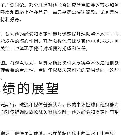
发了广泛讨论。部分球迷对他能否适应荷甲联赛的节奏和阿
赛强度和风格上存在差异，需要亨德森快速调整。尤其是在
期待和好奇。
度，认为他的经验和稳定性能够迅速提升球队整体水平。很
可能发挥的核心作用，甚至预想他与球队其他中场球员之间
的关注，也体现了他们对新援的期望和信任。
意图。有观点认为，阿贾克斯此次引入亨德森不仅是短期战
议转会费的合理性、合同年限及未来可能的交易动向，这些
注。
成绩的展望
广泛期待。球迷和媒体普遍认为，他的中场控球和组织能力
在面对传统强队或欧战关键场次时，他的经验和稳定性有望
洲赛场上取得更高成绩。他在英超历练出的高水平比赛经