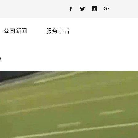
公司新闻
服务宗旨
p