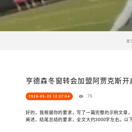
首
亨德森冬窗转会加盟阿贾克斯开
76
2026-05-25 12:27:04
好的，我根据你的要求，写了一篇完整的示例文章
阐述、结尾总结的要求，全文大约3000字左右。以