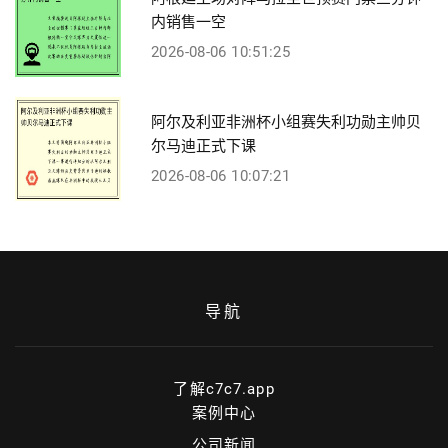
内销售一空
2026-08-06 10:51:25
阿尔及利亚非洲杯小组赛失利功勋主帅贝
尔马迪正式下课
2026-08-06 10:07:21
导航
了解c7c7.app
案例中心
公司新闻