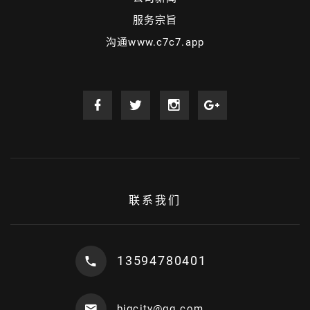
服务宗旨
沟通www.c7c7.app
联系我们
13594780401
bigcity@qq.com