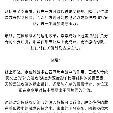
从比赛节奏来看，领先一方可以通过减少犯规、降低定位球
次数来控制风险，而落后方则可能被迫采取更激进的逼抢策
略，进一步增加防守压力。
最终，定位球战术的运用效果，常常成为亚冠焦点战胜负分
野的重要注脚。那些在细节处理上更成熟、更冷静的球队，
往往能在关键时刻占据主动。
总结：
综上所述，定位球战术在亚冠焦点战中的作用，已经从传统
意义上的“补充进攻”演变为深度影响比赛结构的关键因素。
无论是进攻端的精密设计，还是防守端的层层博弈，定位球
都在高水平对抗中展现出不可替代的价值。
通过对定位球攻防细节的深入解析可以看出，胜负往往隐藏
在看似微小的战术选择之中。未来的亚冠赛场，随着技战术