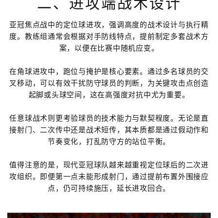
二、进攻端战术设计
亚冠焦点战中的定位球进攻，强调高度的战术设计与执行精
度。教练组通常会根据对手防线特点，提前制定多套战术方
案，以便在比赛中随机应变。
在角球进攻中，跑位与掩护是核心要素。通过多名球员的交
叉移动，可以有效干扰防守球员的判断，为关键攻击点创造
起脚或头球空间，这在高强度对抗中尤为重要。
任意球战术则更考验球员的技术能力与默契程度。无论是直
接射门、二次传中还是战术短传，其本质都是通过假动作和
节奏变化，打乱防守方的站位平衡。
值得注意的是，现代亚冠球队越来越重视定位球后的二次进
攻组织。即便第一点未能形成射门，通过提前布置外围接应
点，仍可持续施压，延长进攻回合。