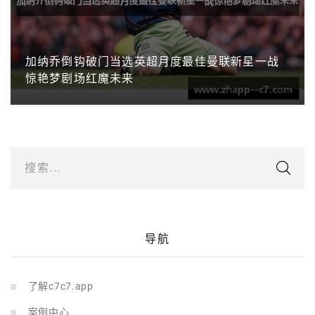
加纳乔倒钩破门当选英超月度最佳曼联新星一战
惊艳梦剧场红魔未来
搜索...
导航
了解c7c7.app
案例中心