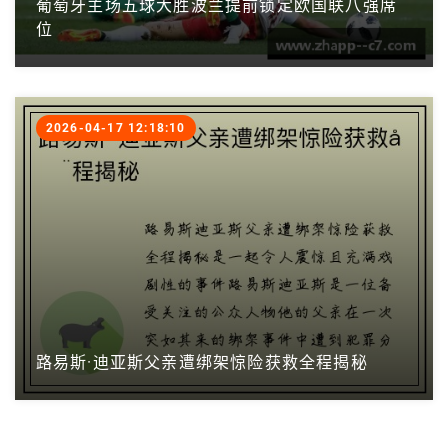
葡萄牙主场五球大胜波兰提前锁定欧国联八强席
位
2026-04-17 12:18:10
路易斯·迪亚斯父亲遭绑架惊险获救全程揭秘