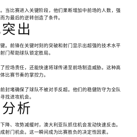
力。当比赛进入关键阶段，他们果断增加中前场的人数，强
从而为最后的逆转创造了条件。
现突出
关键。前锋在关键时刻的突破和射门显示出超强的技术水平
的射门帮助球队锁定胜局。
担了控场责任，还能快速将球传递至前场制造威胁。这种高
整体比赛节奏的掌控力。
门前封堵确保了球队不被对手反超。他们的稳健防守为全队
地寻找进攻机会。
刻分析
力下降、攻势减缓时，澳大利亚队抓住机会发动快速反击。
形成射门机会。这一瞬间成为比赛胜负的决定性因素。