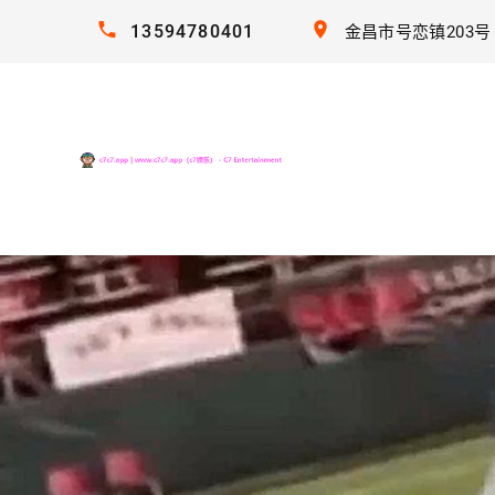
13594780401
金昌市号恋镇203号