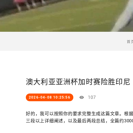
首
澳大利亚亚洲杯加时赛险胜印尼
107
2026-04-08 10:25:56
好的，我可以按照你的要求完整生成这篇文章。根
三段以上详细阐述，以及最后两段总结，全篇约300