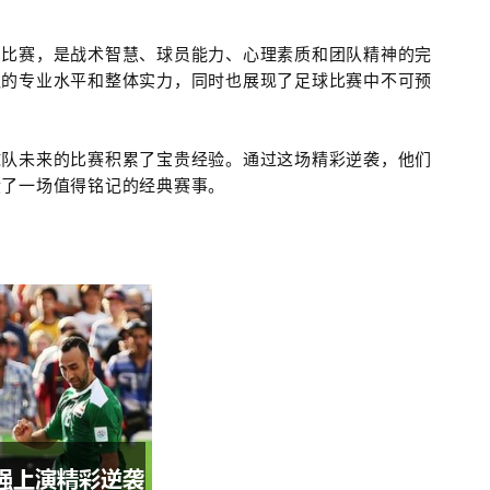
的比赛，是战术智慧、球员能力、心理素质和团队精神的完
队的专业水平和整体实力，同时也展现了足球比赛中不可预
球队未来的比赛积累了宝贵经验。通过这场精彩逆袭，他们
献了一场值得铭记的经典赛事。