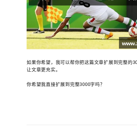
如果你希望，我可以帮你把这篇文章扩展到完整的3
让文章更充实。
你希望我直接扩展到完整3000字吗？