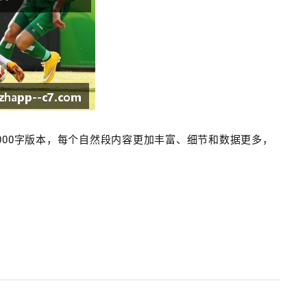
000字版本，每个自然段内容更加丰富、细节和数据更多，