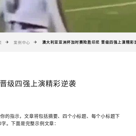
澳大利亚亚洲杯加时赛险胜印尼 晋级四强上演精彩
页
案例中心
 晋级四强上演精彩逆袭
据你的指示，文章将包括摘要、四个小标题、每个小标题下
0字。下面是完整示例文章：