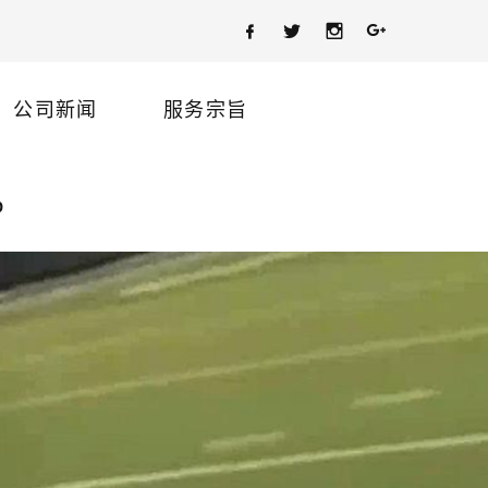
公司新闻
服务宗旨
p