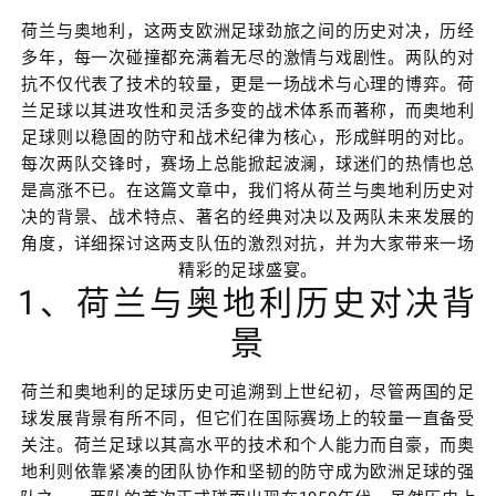
荷兰与奥地利，这两支欧洲足球劲旅之间的历史对决，历经
多年，每一次碰撞都充满着无尽的激情与戏剧性。两队的对
抗不仅代表了技术的较量，更是一场战术与心理的博弈。荷
兰足球以其进攻性和灵活多变的战术体系而著称，而奥地利
足球则以稳固的防守和战术纪律为核心，形成鲜明的对比。
每次两队交锋时，赛场上总能掀起波澜，球迷们的热情也总
是高涨不已。在这篇文章中，我们将从荷兰与奥地利历史对
决的背景、战术特点、著名的经典对决以及两队未来发展的
角度，详细探讨这两支队伍的激烈对抗，并为大家带来一场
精彩的足球盛宴。
1、荷兰与奥地利历史对决背
景
荷兰和奥地利的足球历史可追溯到上世纪初，尽管两国的足
球发展背景有所不同，但它们在国际赛场上的较量一直备受
关注。荷兰足球以其高水平的技术和个人能力而自豪，而奥
地利则依靠紧凑的团队协作和坚韧的防守成为欧洲足球的强