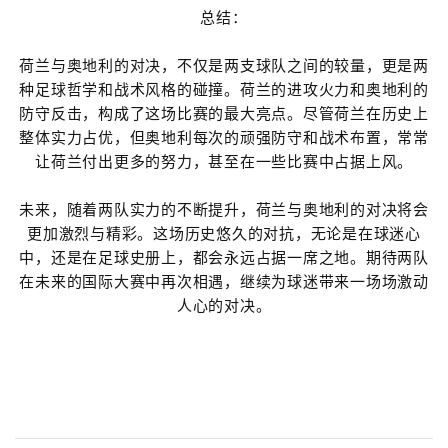
总结：
荷兰与奥地利的对决，不仅是两支球队之间的较量，更是两
种足球哲学和战术风格的碰撞。荷兰的进攻火力和奥地利的
防守反击，构成了这场比赛的最大亮点。尽管荷兰在历史上
整体实力占优，但奥地利每次的顽强防守和战术布置，常常
让荷兰付出更多的努力，甚至在一些比赛中占据上风。
未来，随着两队实力的不断提升，荷兰与奥地利的对决将会
更加激烈与精彩。这场历史悠久的对抗，无论是在球迷心
中，还是在足球史册上，都会永远占据一席之地。期待两队
在未来的国际大赛中再次相遇，继续为球迷带来一场场激动
人心的对决。