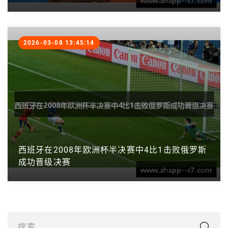
2026-03-08 13:45:14
西班牙在2008年欧洲杯半决赛中4比1击败俄罗斯
成功晋级决赛
搜索...