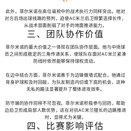
c7
此外，菲尔米诺在高位逼抢中的战术执行力同样突出。他对
对方后场出球线路的预判，迫使AC米兰后卫频繁选择长传，
从战术层面削弱了对手的地面推进能力。
三、团队协作价值
菲尔米诺的最大价值之一体现在团队协作层面。他与中场球
员之间形成稳定的三角传递关系，使球队在面对AC米兰紧凑
防线时依然能够保持球权流动。
在边中结合方面，菲尔米诺善于为边锋做墙式配合。他通过
背身护球和及时回敲，为队友制造内切或下底的机会，这种
无私的踢法显著提升了整体进攻效率。
防守端的协作同样不可忽视。菲尔米诺积极参与回防，帮助
边后卫形成局部人数优势，这在对抗AC米兰擅长的边路推进
时，显得尤为关键。
四、比赛影响评估