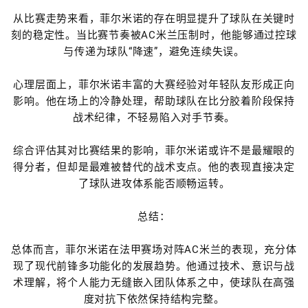
从比赛走势来看，菲尔米诺的存在明显提升了球队在关键时
刻的稳定性。当比赛节奏被AC米兰压制时，他能够通过控球
与传递为球队“降速”，避免连续失误。
心理层面上，菲尔米诺丰富的大赛经验对年轻队友形成正向
影响。他在场上的冷静处理，帮助球队在比分胶着阶段保持
战术纪律，不轻易陷入对手节奏。
综合评估其对比赛结果的影响，菲尔米诺或许不是最耀眼的
得分者，但却是最难被替代的战术支点。他的表现直接决定
了球队进攻体系能否顺畅运转。
总结：
总体而言，菲尔米诺在法甲赛场对阵AC米兰的表现，充分体
现了现代前锋多功能化的发展趋势。他通过技术、意识与战
术理解，将个人能力无缝嵌入团队体系之中，使球队在高强
度对抗下依然保持结构完整。