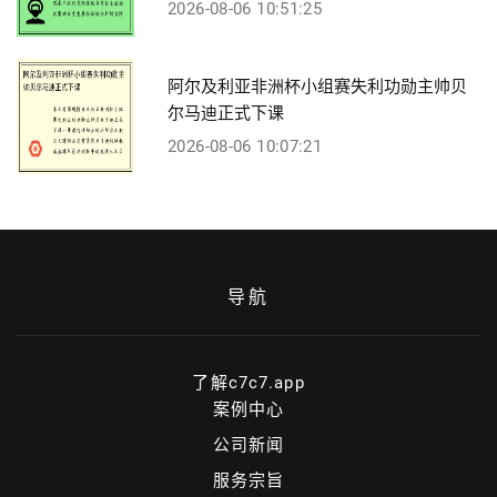
2026-08-06 10:51:25
阿尔及利亚非洲杯小组赛失利功勋主帅贝
尔马迪正式下课
2026-08-06 10:07:21
导航
了解c7c7.app
案例中心
公司新闻
服务宗旨