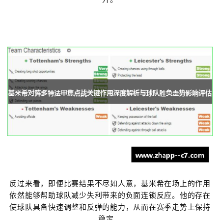
反过来看，即便比赛结果不尽如人意，基米希在场上的作用
依然能够帮助球队减少失利带来的负面连锁反应。他的存在
使球队具备快速调整和反弹的能力，从而在赛季走势上保持
稳定。