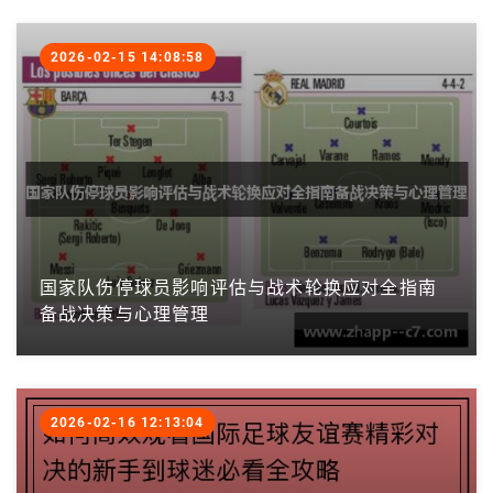
2026-02-15 14:08:58
国家队伤停球员影响评估与战术轮换应对全指南
备战决策与心理管理
2026-02-16 12:13:04