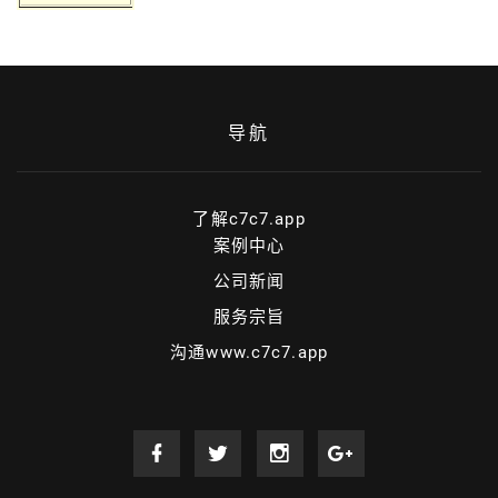
导航
了解c7c7.app
案例中心
公司新闻
服务宗旨
沟通www.c7c7.app