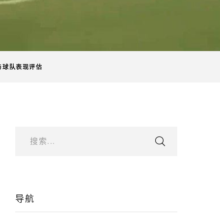
与球队表现评估
搜索...
导航