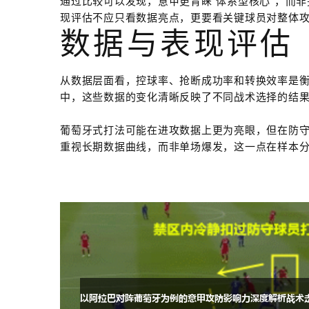
通过比较可以发现，意甲更青睐“体系型核心”，而
现评估不应只看数据亮点，更要看关键球员对整体
数据与表现评估
从数据层面看，控球率、抢断成功率和转换效率是
中，这些数据的变化清晰反映了不同战术选择的结
葡萄牙式打法可能在进攻数据上更为亮眼，但在防
重视长期数据曲线，而非单场爆发，这一点在样本