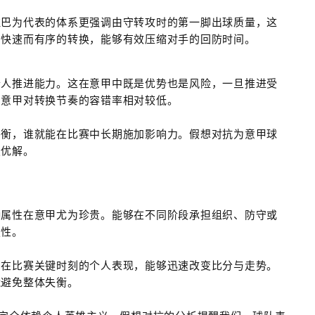
拉巴为代表的体系更强调由守转攻时的第一脚出球质量，这
。快速而有序的转换，能够有效压缩对手的回防时间。
个人推进能力。这在意甲中既是优势也是风险，一旦推进受
出意甲对转换节奏的容错率相对较低。
平衡，谁就能在比赛中长期施加影响力。假想对抗为意甲球
最优解。
种属性在意甲尤为珍贵。能够在不同阶段承担组织、防守或
定性。
们在比赛关键时刻的个人表现，能够迅速改变比分与走势。
能避免整体失衡。