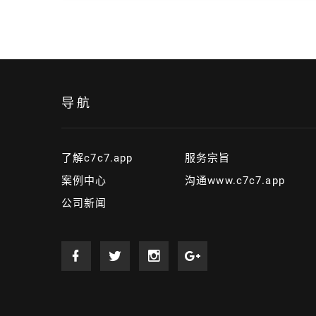
导航
了解c7c7.app
服务宗旨
案例中心
沟通www.c7c7.app
公司新闻