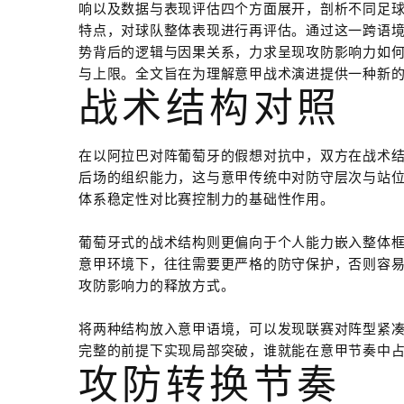
响以及数据与表现评估四个方面展开，剖析不同足
特点，对球队整体表现进行再评估。通过这一跨语
势背后的逻辑与因果关系，力求呈现攻防影响力如
与上限。全文旨在为理解意甲战术演进提供一种新
战术结构对照
在以阿拉巴对阵葡萄牙的假想对抗中，双方在战术
后场的组织能力，这与意甲传统中对防守层次与站
体系稳定性对比赛控制力的基础性作用。
葡萄牙式的战术结构则更偏向于个人能力嵌入整体
意甲环境下，往往需要更严格的防守保护，否则容
攻防影响力的释放方式。
将两种结构放入意甲语境，可以发现联赛对阵型紧
完整的前提下实现局部突破，谁就能在意甲节奏中
攻防转换节奏