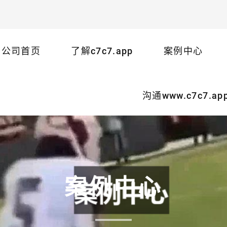
公司首页
了解c7c7.app
案例中心
沟通www.c7c7.ap
案例中心