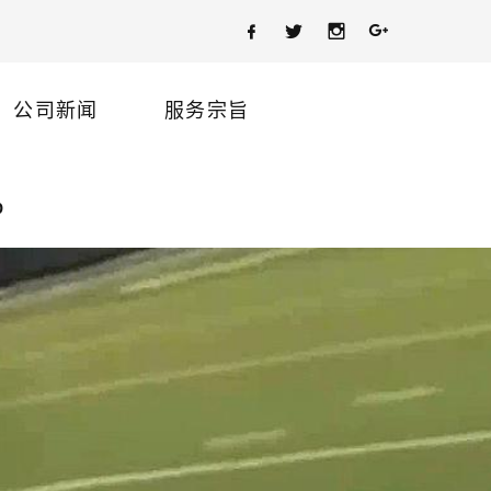
公司新闻
服务宗旨
p