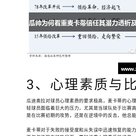
3、心理素质与
瓜迪奥拉对球员心理素质的要求极高，麦卡蒂的心
轻球员面临着巨大的压力，尤其是当球队处于比赛
是在比赛初期的攻势，还是在逆境中的反击，他总
麦卡蒂对于失败的接受度和从失误中迅速恢复的能