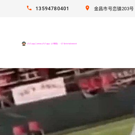
13594780401
金昌市号恋镇203号