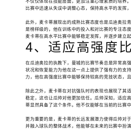
不仅仅体现在技能层面，更加注重心理素质的培养
比赛中迅速从失误中调整心态，保持高水平的发挥
此外，麦卡蒂展现出的成熟比赛态度也是瓜迪奥拉
是榜样级的，他在训练中的投入和对比赛的专注态
麦卡蒂在高水平比赛中能够稳定发挥，并逐步建立
4、适应高强度
在瓜迪奥拉的执教下，曼城的比赛节奏总是异常高
状况和恢复能力为他在这一点上提供了强有力的支
力，他在高强度比赛中能够保持较高的竞技状态，
除此之外，麦卡蒂在对抗强队时的表现也展现了其
稳定，这也让瓜帅对他更加信任。瓜帅深知，适应
蒂显然具备了这个条件。他不仅能够在当前的比赛
更为重要的是，麦卡蒂的长远发展潜力使得瓜帅对
并融入球队的整体战术，他能够在未来的比赛中扮