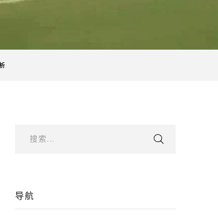
析
搜索...
导航