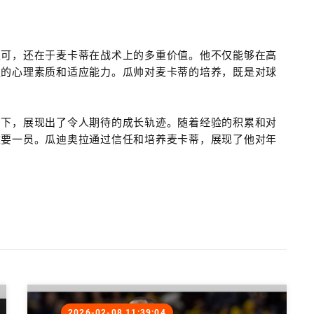
认可，还在于麦卡蒂在战术上的多重价值。他不仅能够在高
强的心理素质和适应能力。瓜帅对麦卡蒂的培养，既是对球
引下，展现出了令人期待的成长轨迹。随着经验的积累和对
重要一员。瓜迪奥拉通过信任和培养麦卡蒂，展现了他对年
2026-02-08 11:39:04