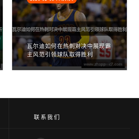
瓦尔迪如何在热刺对决中展现霸
主风范引领球队取得胜利
联系我们