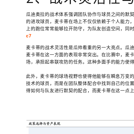
瓜迪奥拉的战术体系强调团队协作与球员之间的默
的进攻球员，麦卡蒂在场上不仅仅依赖于个人能力
上的跑位常常能够拉开防守，为队友创造空间，同
c7
麦卡蒂的战术灵活性是瓜帅看重的另一大亮点。瓜
麦卡蒂在这一方面的表现非常突出。在比赛中，麦
场，承担起串联攻防的任务。这种多面手的能力使
此外，麦卡蒂的球场视野也使得他能够在瞬息万变
技术的球员，而是在团队整体配合中找到自己的位
得如何与队友进行默契的配合，而麦卡蒂在这一点