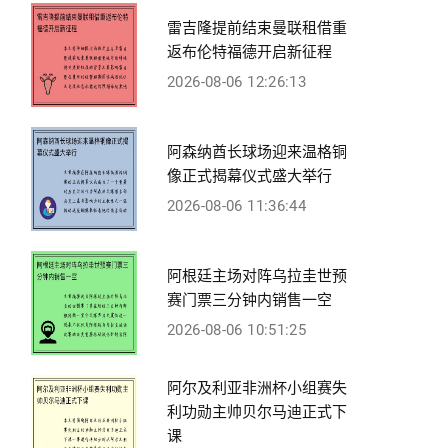
雷吉隆提前结束曼联租借重
返布伦特福德开启新征程
2026-08-06 12:26:13
阿森纳酋长球场迎来温格铜
像正式揭幕仪式盛大举行
2026-08-06 11:36:44
阿根廷主场对阵乌拉圭世预
赛门票三分钟内销售一空
2026-08-06 10:51:25
阿尔及利亚非洲杯小组赛失
利功勋主帅贝尔马迪正式下
课