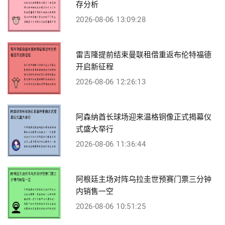
存分析
2026-08-06 13:09:28
雷吉隆提前结束曼联租借重返布伦特福德
开启新征程
2026-08-06 12:26:13
阿森纳酋长球场迎来温格铜像正式揭幕仪
式盛大举行
2026-08-06 11:36:44
阿根廷主场对阵乌拉圭世预赛门票三分钟
内销售一空
2026-08-06 10:51:25