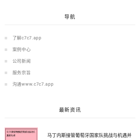
导航
了解c7c7.app
案例中心
公司新闻
服务宗旨
沟通www.c7c7.app
最新资讯
马丁内斯接管葡萄牙国家队挑战与机遇并