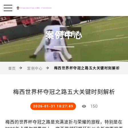
案例中心
梅西世界杯夺冠之路五大关键时刻解析
首页
案例中心
梅西世界杯夺冠之路五大关键时刻解析
150
2026-01-31 10:27:49
梅西的世界杯夺冠之路是充满波折与荣耀的旅程，特别是在