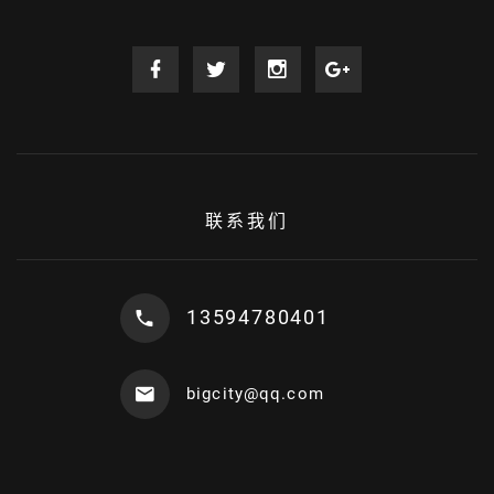
联系我们
13594780401
bigcity@qq.com