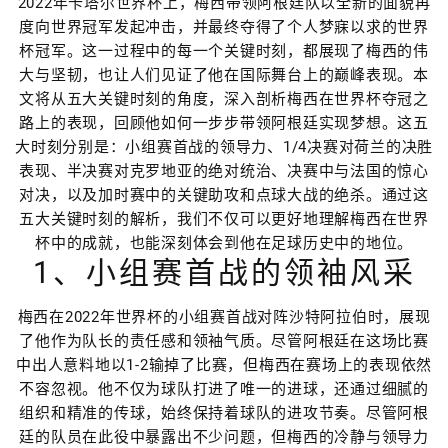
2022年卡塔尔世界杯上，梅西带领阿根廷队以全新的面貌再
度向世界冠军发起冲击，并最终夺得了个人梦寐以求的世界
杯冠军。这一过程中的每一个关键时刻，都展现了梅西的伟
大与坚韧，也让人们见证了他在国际舞台上的巅峰表现。本
文将从五大关键时刻的角度，深入剖析梅西在世界杯夺冠之
路上的表现，回顾他如何一步步带领阿根廷实现梦想。这五
大时刻分别是：小组赛首战的领导力、1/4决赛对荷兰的决胜
表现、半决赛对克罗地亚的绝对统治、决赛中与法国的惊心
对决，以及加时赛中的关键助攻和点球大战的绝杀。通过这
五大关键时刻的解析，我们不仅可以更好地理解梅西在世界
杯中的成就，也能深刻体会到他在足球历史中的地位。
1、小组赛首战的领袖风采
梅西在2022年世界杯的小组赛首战对阵沙特阿拉伯时，展现
了他作为队长的责任感和领袖气质。尽管阿根廷在这场比赛
中出人意料地以1-2输掉了比赛，但梅西在赛场上的表现依然
不容忽视。他不仅为球队打进了唯一的进球，还通过细腻的
组织和精准的传球，始终保持着球队的进攻节奏。尽管阿根
廷的队员在此役中暴露出不少问题，但梅西的冷静与领导力