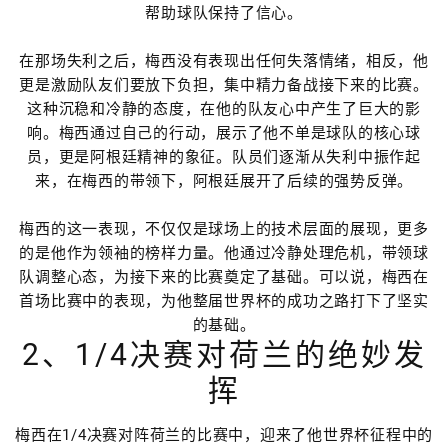
帮助球队保持了信心。
在那场失利之后，梅西没有表现出任何失落情绪，相反，他
更是激励队友们要放下负担，集中精力备战接下来的比赛。
这种沉稳和冷静的态度，在他的队友心中产生了巨大的影
响。梅西通过自己的行动，展示了他不单是球队的核心球
员，更是阿根廷精神的象征。队员们逐渐从失利中振作起
来，在梅西的带领下，阿根廷展开了后续的强势反弹。
梅西的这一表现，不仅仅是球场上的技术层面的展现，更多
的是他作为领袖的榜样力量。他通过冷静处理危机，带领球
队调整心态，为接下来的比赛奠定了基础。可以说，梅西在
首场比赛中的表现，为他整届世界杯的成功之路打下了坚实
的基础。
2、1/4决赛对荷兰的绝妙发
挥
梅西在1/4决赛对阵荷兰的比赛中，迎来了他世界杯征程中的