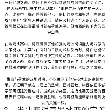
一场经典之战。这场比赛不仅因其激烈的对抗而广受关注，
也因梅西在比赛中的表现成为了他世界杯历史中的一大亮
点。比赛中，梅西凭借着他无与伦比的技术和智慧，先是助
攻阿尔瓦雷斯打入关键进球，随后又打进了个人的点球。尽
管阿根廷在比赛最后时刻被荷兰追平，但梅西的影响力仍贯
穿全场。
在这场比赛中，梅西展示了他超强的场上阅读能力与冷静的
决策能力。尤其是在面对荷兰队的凶猛反击时，梅西总能保
持冷静并在关键时刻作出决定性的动作。尽管比赛最后进入
了点球大战，梅西依然发挥了重要的引领作用，激励队友们
在最艰难的时刻顶住压力，最终帮助阿根廷晋级到半决赛。
梅西与荷兰的这场对决，不仅展示了他在技术上的高超水
平，还证明了他在心理上的坚韧。面对强敌，梅西依旧能够
带领阿根廷冷静应对，最终成功突围。这场比赛无疑是梅西
世界杯征程中的一场重要胜利，也是阿根廷能够最终走到决
赛的关键一役。