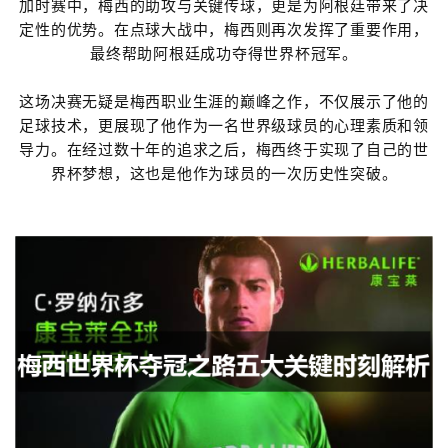
加时赛中，梅西的助攻与关键传球，更是为阿根廷带来了决
定性的优势。在点球大战中，梅西则再次发挥了重要作用，
最终帮助阿根廷成功夺得世界杯冠军。
这场决赛无疑是梅西职业生涯的巅峰之作，不仅展示了他的
足球技术，更展现了他作为一名世界级球员的心理素质和领
导力。在经过数十年的追求之后，梅西终于实现了自己的世
界杯梦想，这也是他作为球员的一次历史性突破。