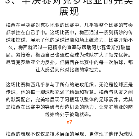
3、半决赛对克罗地亚的完美
展现
梅西在半决赛对克罗地亚的比赛中，几乎将整个比赛的节奏
都掌控在自己手中。这场比赛中，梅西通过一系列精妙的传
球和控球，展示了他的足球智商和场上统治力。比赛开始不
久，梅西就通过一记精准的直塞球帮助阿尔瓦雷斯打破僵
局。紧接着，梅西自己也通过点球为球队扩大了领先优势。
尽管克罗地亚全力反扑，但梅西在比赛中的每一次触球，都
让人感受到他对比赛的掌控力。
这场比赛梅西几乎参与了所有的进攻组织，无论是控球还是
传球，他的每一脚球都充满了精确和智慧。梅西与队友之间
的默契配合，完美地展现了阿根廷队整体的足球素养。尤其
是梅西在比赛中的突破与创造机会的能力，让克罗地亚的防
线始终处于被动状态。
c7
梅西的表现不仅仅是技术层面的展现，更体现了他作为球队