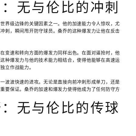
力：无与伦比的冲刺
为世界级边锋的关键因素之一。他的加速能力令人惊叹，尤
速冲刺，瞬间甩开防守球员。桑乔的这种爆发力让他在反击
他在变速和转向方面的爆发力同样出色。在面对逼抢时，他
。这种爆发力与他的技术能力相结合，使得他能够在高速运
的独立作战能力。
出一波波快速的进攻。无论是直接向前冲刺形成单刀，还是
的重要保证。桑乔的加速和爆发力使得他成为了任何防守方
野：无与伦比的传球