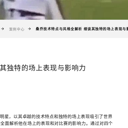
桑乔技术特点与风格全解析 细谈其独特的场上表现与
案例中心
谈其独特的场上表现与影响力
界的年轻明星，以其卓越的技术特点和独特的场上表现吸引了世界
，全面解析他在场上的表现和对比赛的影响力。通过对四个