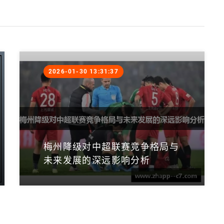
2026-01-30 13:31:37
梅州降级对中超联赛竞争格局与
未来发展的深远影响分析