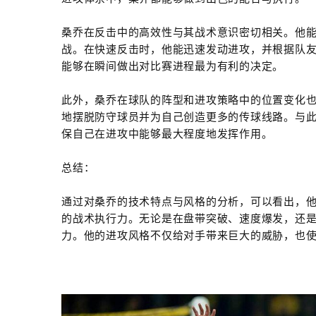
桑乔在反击中的高效性与其战术意识密切相关。他
战。在快速反击时，他能迅速发动进攻，并根据队
能够在瞬间做出对比赛进程最为有利的决定。
此外，桑乔在球队的阵型和进攻策略中的位置变化
地摆脱防守球员并为自己创造更多的传球线路。与
保自己在进攻中能够最大程度地发挥作用。
总结：
通过对桑乔的技术特点与风格的分析，可以看出，
的战术执行力。无论是在盘带突破、速度爆发，还
力。他的进攻风格不仅给对手带来巨大的威胁，也