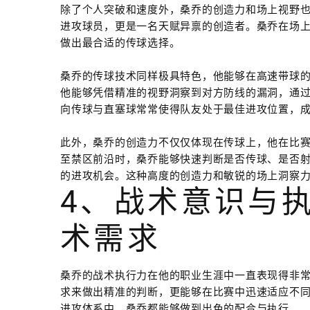
除了个人突破和速度外，桑乔的创造力和场上视野
进攻球员，更是一名天赋异禀的创造者。桑乔在场
做出最合适的传球选择。
桑乔的传球技术同样极具特色，他能够在高速带球
他能够凭借精准的视野洞察到对方防线的漏洞，通
向传球与直塞球常常使得队友处于最佳进攻位置，
此外，桑乔的创造力不仅仅体现在传球上，他在比
至禁区前沿时，桑乔能够快速判断是否传球、是否
的进攻机会。这种高度的创造力和敏锐的场上洞察
4、战术意识与
术需求
桑乔的战术执行力在他的职业生涯中一直表现得非
求来做出精准的判断，更能够在比赛中迅速适应不
进攻体系中，桑乔都能够做到出色的配合与执行。