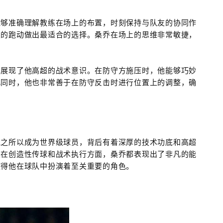
能够准确理解教练在场上的布置，时刻保持与队友的协同作
友的跑动做出最适合的选择。桑乔在场上的思维非常敏捷，
也展现了他高超的战术意识。在防守方施压时，他能够巧妙
此同时，他也非常善于在防守反击时进行位置上的调整，确
他之所以成为世界级球员，背后有着深厚的技术功底和高超
是在创造性传球和战术执行方面，桑乔都表现出了非凡的能
使得他在球队中扮演着至关重要的角色。