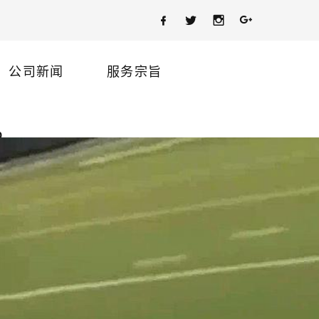
公司新闻
服务宗旨
p