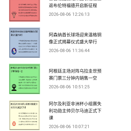
返布伦特福德开启新征程
2026-08-06 12:26:13
阿森纳酋长球场迎来温格铜
像正式揭幕仪式盛大举行
2026-08-06 11:36:44
阿根廷主场对阵乌拉圭世预
赛门票三分钟内销售一空
2026-08-06 10:51:25
阿尔及利亚非洲杯小组赛失
利功勋主帅贝尔马迪正式下
课
2026-08-06 10:07:21