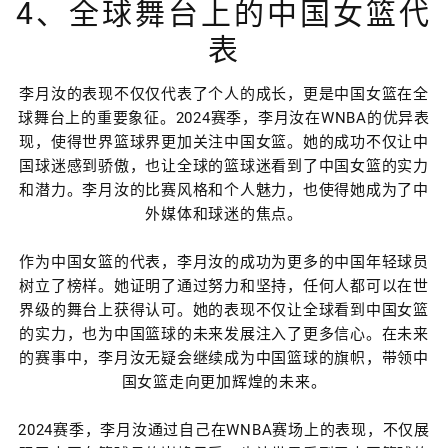
4、全球舞台上的中国女篮代
表
李月汝的表现不仅仅代表了个人的成长，更是中国女篮在全
球舞台上的重要象征。2024赛季，李月汝在WNBA的优异表
现，使得世界篮球界更加关注中国女篮。她的成功不仅让中
国球迷感到骄傲，也让全球的篮球迷看到了中国女篮的实力
和潜力。李月汝的比赛风格和个人魅力，也使得她成为了中
外媒体和球迷的焦点。
作为中国女篮的代表，李月汝的成功为更多的中国年轻球员
树立了榜样。她证明了通过努力和坚持，任何人都可以在世
界级的舞台上获得认可。她的表现不仅让全球看到中国女篮
的实力，也为中国篮球的未来发展注入了更多信心。在未来
的赛事中，李月汝无疑会继续成为中国篮球的旗帜，带领中
国女篮走向更加辉煌的未来。
2024赛季，李月汝通过自己在WNBA赛场上的表现，不仅展