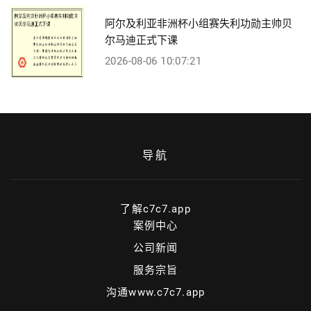
阿尔及利亚非洲杯小组赛失利功勋主帅贝
尔马迪正式下课
2026-08-06 10:07:21
导航
了解c7c7.app
案例中心
公司新闻
服务宗旨
沟通www.c7c7.app