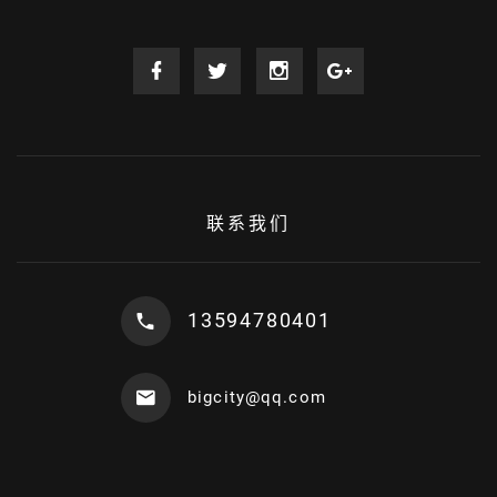
联系我们
13594780401
bigcity@qq.com