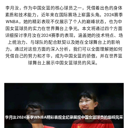
李月汝，作为中国女篮的核心球员之一，凭借着出色的身体
素质和技术能力，近年来在国际赛场上崭露头角。2024赛季
WNBA，她的精彩表现不仅展示了个人的巅峰状态，也为中
国女篮球员的实力在世界舞台上争光。本文将通过四个方面
详细探讨李月汝在2024赛季的表现，涵盖她的技术特点、场
上统治力、与球队的配合默契以及她在全球舞台上的影响
力。通过对这些方面的深入分析，我们可以全面理解她如何
凭借自己的努力和才华，成为中国女篮的骄傲，并在世界篮
球舞台上展示中国女篮球员的风采。