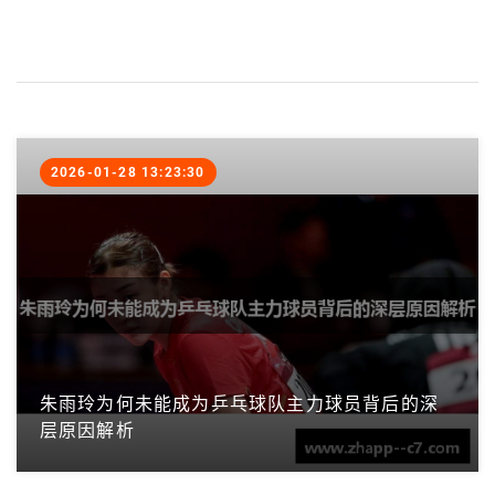
2026-01-28 13:23:30
朱雨玲为何未能成为乒乓球队主力球员背后的深
层原因解析