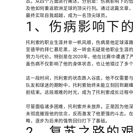
态。从四个方面进行阐述，分别是：伤病影响下的
及他如何重返欧洲足球的顶尖行列。通过这篇文章
最终实现自我超越，成为一名顶尖球员。
1、伤病影响下
托利索的职业生涯并非一帆风顺，伤病是他足球道路
至德甲的拜仁慕尼黑，这一转会无疑是他职业生涯
努力与代价。特别是在2020年，他在比赛中遭遇
盖伤病不仅影响了他的身体状态，也让他错过了多
这一段时间，托利索的状态跌入谷底，他不仅需要
队友和球迷的期盼中，托利索始终未能立刻回到巅
前结束。这段艰难的时光，成为了托利索成长过程
尽管面临诸多困难，托利索并未放弃。正是因为他
未彻底摧毁他的信念，反而激发了他更强的斗志。
略，逐步为后来的强势回归打下了基础。
2、复苏之路的