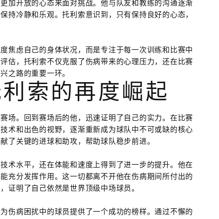
了更加开放的心态来面对挑战。他与队友和教练的沟通逐渐
中保持冷静和乐观。托利索意识到，只有保持良好的心态，
过度焦虑自己的身体状况，而是专注于每一次训练和比赛中
新评估，托利索不仅克服了伤病带来的心理压力，还在比赛
复兴之路的重要一环。
托利索的再度崛起
返赛场。回到赛场后的他，迅速证明了自己的实力。在比赛
的技术和出色的视野，逐渐重新成为球队中不可或缺的核心
贡献了关键的进球和助攻，帮助球队稳步前进。
的技术水平，还在体能和速度上得到了进一步的提升。他在
都能充分发挥作用。这一切都离不开他在伤病期间所付出的
力，证明了自己依然是世界顶级中场球员。
也为伤病困扰中的球员提供了一个成功的榜样。通过不懈的