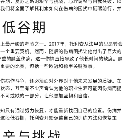
低谷期，复苏之路的艰辛与挑战，心理调整与自我突破，以
，我们将全面了解托利索如何在伤病的困扰中砥砺前行，并
的低谷期
上最严峻的考验之一。2017年，托利索从法甲的里昂转会
的一个重要契机。然而，随后的伤病困扰让他付出了巨大的
了严重的膝盖伤病，这一伤情直接导致了他长时间的缺席。膝
个重要的比赛，包括一些欧冠和德甲关键赛事。
与伤病作斗争，还必须面对外界对于他未来发展的质疑。在
峰状态，甚至有不少声音认为他的职业生涯可能因伤病而提
中不可或缺的一部分，让他更加坚韧和自信。
深知只有通过努力恢复，才能重新找回自己的位置。伤病并
在这段低谷期，托利索开始调整自己的训练方法和恢复策
艰辛与挑战