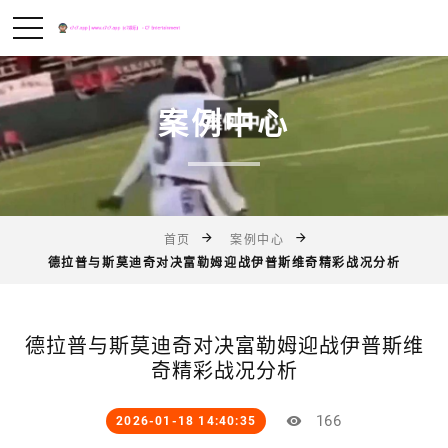
案例中心
首页
案例中心
德拉普与斯莫迪奇对决富勒姆迎战伊普斯维奇精彩战况分析
德拉普与斯莫迪奇对决富勒姆迎战伊普斯维
奇精彩战况分析
166
2026-01-18 14:40:35