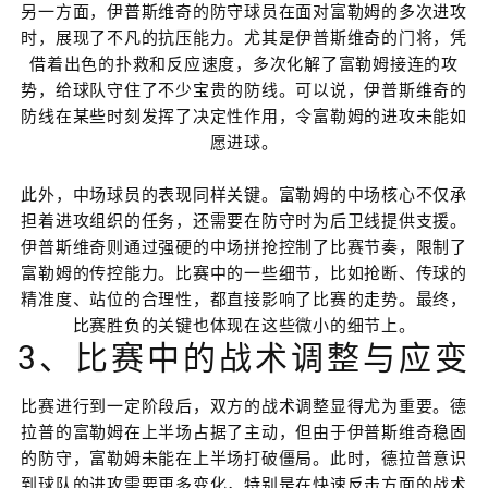
另一方面，伊普斯维奇的防守球员在面对富勒姆的多次进攻
时，展现了不凡的抗压能力。尤其是伊普斯维奇的门将，凭
借着出色的扑救和反应速度，多次化解了富勒姆接连的攻
势，给球队守住了不少宝贵的防线。可以说，伊普斯维奇的
防线在某些时刻发挥了决定性作用，令富勒姆的进攻未能如
愿进球。
此外，中场球员的表现同样关键。富勒姆的中场核心不仅承
担着进攻组织的任务，还需要在防守时为后卫线提供支援。
伊普斯维奇则通过强硬的中场拼抢控制了比赛节奏，限制了
富勒姆的传控能力。比赛中的一些细节，比如抢断、传球的
精准度、站位的合理性，都直接影响了比赛的走势。最终，
比赛胜负的关键也体现在这些微小的细节上。
3、比赛中的战术调整与应变
比赛进行到一定阶段后，双方的战术调整显得尤为重要。德
拉普的富勒姆在上半场占据了主动，但由于伊普斯维奇稳固
的防守，富勒姆未能在上半场打破僵局。此时，德拉普意识
到球队的进攻需要更多变化，特别是在快速反击方面的战术