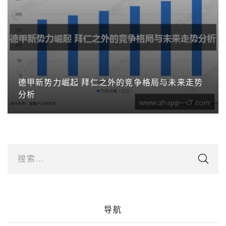
德甲新势力崛起 拜仁之外的竞争格局与未来走势
分析
搜索...
导航