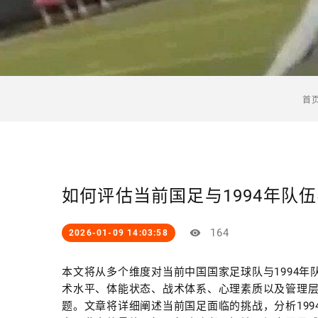
首
如何评估当前国足与1994年队
164
2026-01-09 14:03:58
本文将从多个维度对当前中国国家足球队与1994
术水平、体能状态、战术体系、心理素质以及管理
题。文章将详细阐述当前国足面临的挑战，分析19