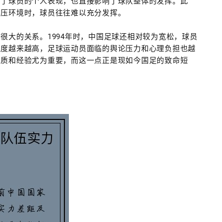
响了球员的个人表现，也直接影响了球队整体的发挥。此
高压环境时，球员往往难以充分发挥。
很大的关系。1994年时，中国足球还相对较为宽松，球员
程度越来越高，足球运动员面临的舆论压力和心理负担也越
素质和经验尤为重要，而这一点正是现如今国足的致命短