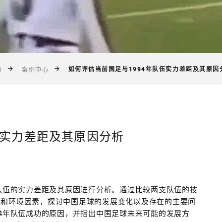
如何评估当前国足与1994年队伍实力差距及其原因
页
案例中心
伍实力差距及其原因分析
年队伍的实力差距及其原因进行分析。通过比较两支队伍的技
层和环境因素，探讨中国足球的发展变化以及存在的主要问
94年队伍成功的原因，并指出中国足球未来可能的发展方