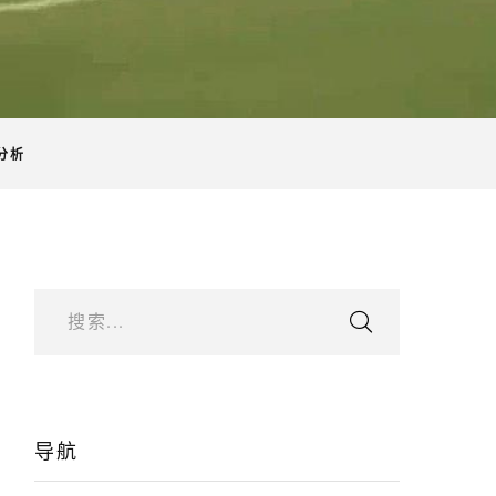
分析
搜索...
导航