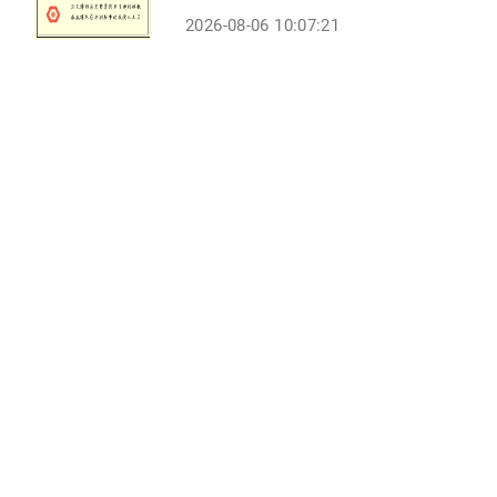
2026-08-06 10:07:21