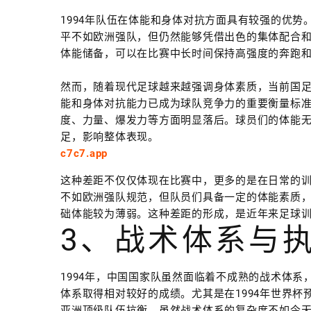
1994年队伍在体能和身体对抗方面具有较强的优
平不如欧洲强队，但仍然能够凭借出色的集体配合
体能储备，可以在比赛中长时间保持高强度的奔跑
然而，随着现代足球越来越强调身体素质，当前国
能和身体对抗能力已成为球队竞争力的重要衡量标
度、力量、爆发力等方面明显落后。球员们的体能
足，影响整体表现。
c7c7.app
这种差距不仅仅体现在比赛中，更多的是在日常的训
不如欧洲强队规范，但队员们具备一定的体能素质
础体能较为薄弱。这种差距的形成，是近年来足球
3、战术体系与
1994年，中国国家队虽然面临着不成熟的战术体
体系取得相对较好的成绩。尤其是在1994年世界
亚洲顶级队伍抗衡。虽然战术体系的复杂度不如今