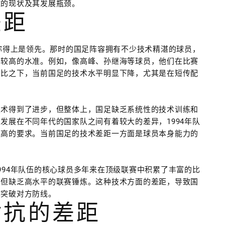
球的现状及其发展瓶颈。
差距
以称得上是领先。那时的国足阵容拥有不少技术精湛的球员，
了较高的水准。例如，像高峰、孙继海等球员，他们在比赛
相比之下，当前国足的技术水平明显下降，尤其是在短传配
技术得到了进步，但整体上，国足缺乏系统性的技术训练和
发展在不同年代的国家队之间有着较大的差异，1994年队
更高的要求。当前国足的技术差距一方面是球员本身能力的
994年队伍的核心球员多年来在顶级联赛中积累了丰富的比
，但缺乏高水平的联赛锤炼。这种技术方面的差距，导致国
术突破对方防线。
对抗的差距