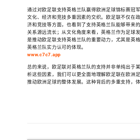
通过对欧足联支持英格兰队赢得欧洲足球锦标赛冠
文化、经济和竞技多重因素的交织。欧足联不仅在
济和竞技等方面，也看到了支持英格兰队能够带来
关系源远流长；从文化角度来看，英格兰作为足球
是推动欧足联支持英格兰队的重要动力，尤其是英
英格兰队实力认可的体现。
www.c7c7.app
总的来说，欧足联对英格兰队的支持并非单纯出于
析这些因素，我们可以更全面地理解欧足联在欧洲
推动欧洲足球的整体发展。这种背后的多重支持，