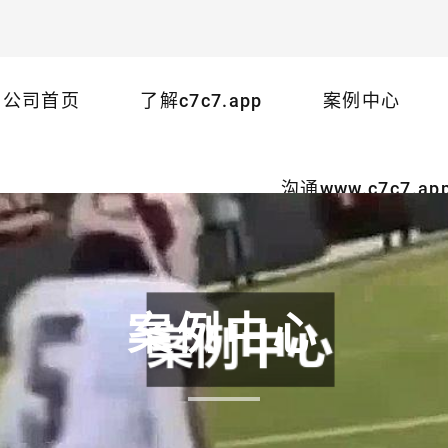
公司首页
了解c7c7.app
案例中心
沟通www.c7c7.ap
案例中心