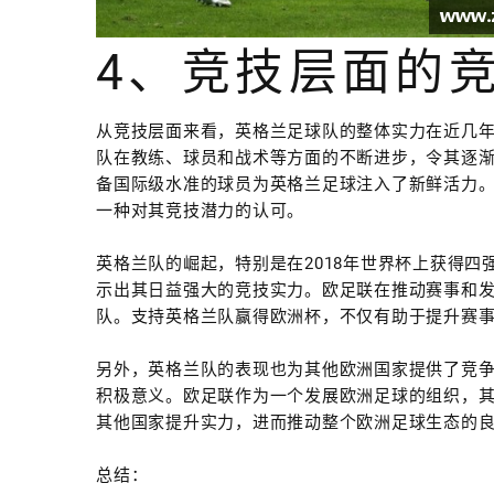
4、竞技层面的
从竞技层面来看，英格兰足球队的整体实力在近几年
队在教练、球员和战术等方面的不断进步，令其逐
备国际级水准的球员为英格兰足球注入了新鲜活力
一种对其竞技潜力的认可。
英格兰队的崛起，特别是在2018年世界杯上获得四
示出其日益强大的竞技实力。欧足联在推动赛事和
队。支持英格兰队赢得欧洲杯，不仅有助于提升赛
另外，英格兰队的表现也为其他欧洲国家提供了竞
积极意义。欧足联作为一个发展欧洲足球的组织，
其他国家提升实力，进而推动整个欧洲足球生态的
总结：