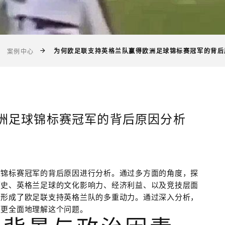
为何欧足联支持英格兰队赢得欧洲足球锦标赛冠军的背后
案例中心
洲足球锦标赛冠军的背后原因分析
球锦标赛冠军的背后原因进行分析。通过多方面的角度，探
历史、英格兰足球的文化影响力、经济利益、以及竞技层面
，形成了欧足联支持英格兰队的多重动力。通过深入分析，
便更全面地理解这个问题。