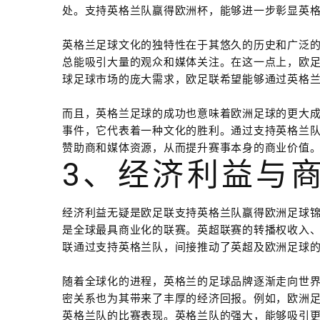
处。支持英格兰队赢得欧洲杯，能够进一步彰显英
英格兰足球文化的独特性在于其悠久的历史和广泛
总能吸引大量的观众和媒体关注。在这一点上，欧
球足球市场的庞大需求，欧足联希望能够通过英格
而且，英格兰足球的成功也意味着欧洲足球的更大
事件，它代表着一种文化的胜利。通过支持英格兰
赞助商和媒体资源，从而提升赛事本身的商业价值
3、经济利益与
经济利益无疑是欧足联支持英格兰队赢得欧洲足球
是全球最具商业化的联赛。英超联赛的转播权收入
联通过支持英格兰队，间接推动了英超及欧洲足球
随着全球化的进程，英格兰的足球品牌逐渐走向世
密关系也为其带来了丰厚的经济回报。例如，欧洲
英格兰队的比赛表现。英格兰队的强大，能够吸引