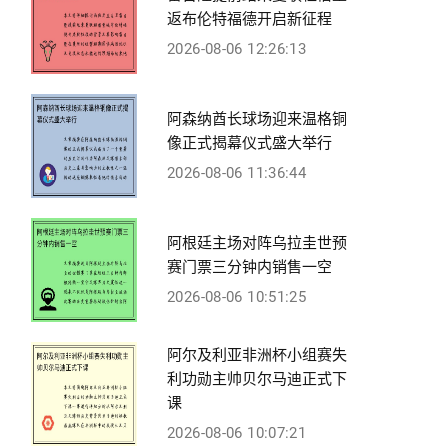
返布伦特福德开启新征程
2026-08-06 12:26:13
阿森纳酋长球场迎来温格铜
像正式揭幕仪式盛大举行
2026-08-06 11:36:44
阿根廷主场对阵乌拉圭世预
赛门票三分钟内销售一空
2026-08-06 10:51:25
阿尔及利亚非洲杯小组赛失
利功勋主帅贝尔马迪正式下
课
2026-08-06 10:07:21