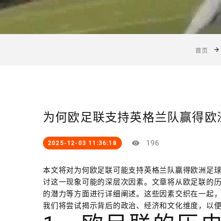
首页
为何欧足联支持英格兰队赢得欧
196
2025-12-03 11:36:18
本文将对为何欧足联可能支持英格兰队赢得欧洲足
讨这一现象可能的深层次因素。文章将从欧足联的
的潜力等方面进行详细阐述。这些因素交织在一起
我们将尝试揭示背后的政治、经济和文化维度，以