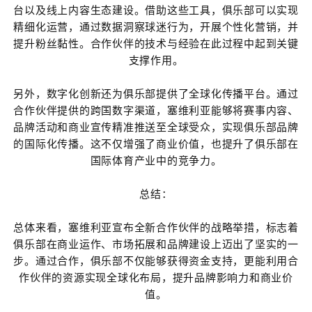
台以及线上内容生态建设。借助这些工具，俱乐部可以实现
精细化运营，通过数据洞察球迷行为，开展个性化营销，并
提升粉丝黏性。合作伙伴的技术与经验在此过程中起到关键
支撑作用。
另外，数字化创新还为俱乐部提供了全球化传播平台。通过
合作伙伴提供的跨国数字渠道，塞维利亚能够将赛事内容、
品牌活动和商业宣传精准推送至全球受众，实现俱乐部品牌
的国际化传播。这不仅增强了商业价值，也提升了俱乐部在
国际体育产业中的竞争力。
总结：
总体来看，塞维利亚宣布全新合作伙伴的战略举措，标志着
俱乐部在商业运作、市场拓展和品牌建设上迈出了坚实的一
步。通过合作，俱乐部不仅能够获得资金支持，更能利用合
作伙伴的资源实现全球化布局，提升品牌影响力和商业价
值。