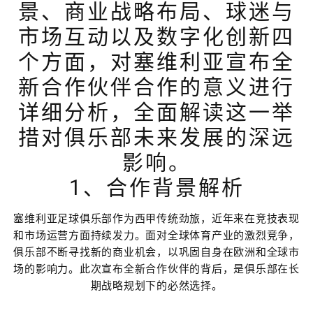
景、商业战略布局、球迷与
市场互动以及数字化创新四
个方面，对塞维利亚宣布全
新合作伙伴合作的意义进行
详细分析，全面解读这一举
措对俱乐部未来发展的深远
影响。
1、合作背景解析
塞维利亚足球俱乐部作为西甲传统劲旅，近年来在竞技表现
和市场运营方面持续发力。面对全球体育产业的激烈竞争，
俱乐部不断寻找新的商业机会，以巩固自身在欧洲和全球市
场的影响力。此次宣布全新合作伙伴的背后，是俱乐部在长
期战略规划下的必然选择。