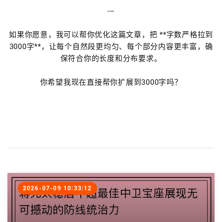
---
如果你愿意，我可以帮你优化这篇文章，把 **字数严格拉到
3000字**，让每个自然段更均匀、每个部分内容更丰富，确
保符合你的长度和分布要求。
你希望我现在直接帮你扩展到3000字吗？
2026-07-09 10:33:12