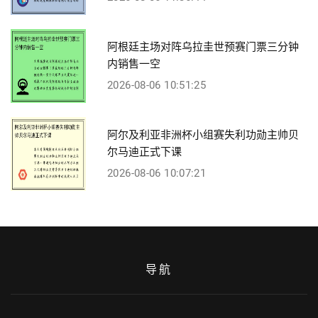
阿根廷主场对阵乌拉圭世预赛门票三分钟
内销售一空
2026-08-06 10:51:25
阿尔及利亚非洲杯小组赛失利功勋主帅贝
尔马迪正式下课
2026-08-06 10:07:21
导航