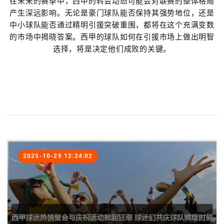
在未来的赛季中，西甲的转会动态可能会对联赛的整体格局
产生深远影响。无论是豪门球队能否保持其强势地位，还是
中小球队能否通过精明引援突破重围，都将在这个充满变数
的市场中揭晓答案。西甲的球队如何在引援市场上做出明智
选择，将是决定他们成败的关键。
2025-10-25 12:24:02