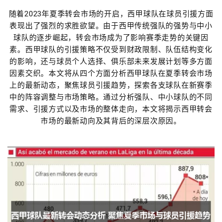
随着2023年夏季转会市场的开启，西甲球队在球员引援方面
表现出了强烈的求胜欲望。由于西甲传统强队的强势与中小
球队的逐步崛起，转会市场成为了影响赛季走势的关键因
素。西甲球队的引援策略不仅受到财政限制、队伍结构变化
的影响，还与球员个人选择、俱乐部未来发展计划等多方面
因素交织。本文将从四个方面分析西甲球队在夏季转会市场
上的最新动态，聚焦球员引援趋势，探索各支球队在新赛季
中的阵容调整与市场策略。通过分析强队、中小球队的不同
需求、引援方式以及市场的整体走向，本文将揭示西甲转会
市场的最新动向及其背后的深层次原因。