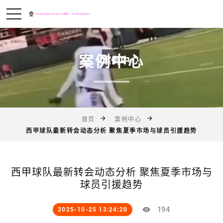
案例中心
首页
案例中心
西甲球队最新转会动态分析 聚焦夏季市场与球员引援趋势
西甲球队最新转会动态分析 聚焦夏季市场与
球员引援趋势
194
2025-10-25 13:24:20