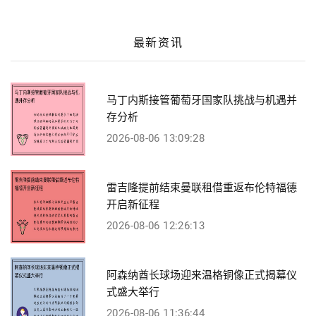
最新资讯
马丁内斯接管葡萄牙国家队挑战与机遇并
存分析
2026-08-06 13:09:28
雷吉隆提前结束曼联租借重返布伦特福德
开启新征程
2026-08-06 12:26:13
阿森纳酋长球场迎来温格铜像正式揭幕仪
式盛大举行
2026-08-06 11:36:44