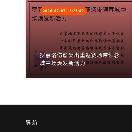
2026-07-07 12:25:49
罗慕洛伤愈复出重返赛场带领蓉
城中场焕发新活力
导航