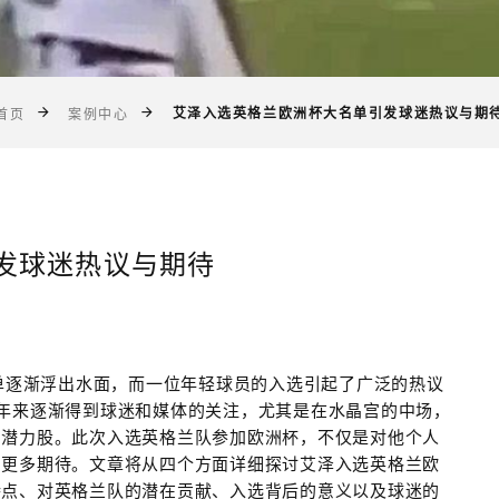
艾泽入选英格兰欧洲杯大名单引发球迷热议与期
首页
案例中心
发球迷热议与期待
名单逐渐浮出水面，而一位年轻球员的入选引起了广泛的热议
年来逐渐得到球迷和媒体的关注，尤其是在水晶宫的中场，
的潜力股。此次入选英格兰队参加欧洲杯，不仅是对他个人
了更多期待。文章将从四个方面详细探讨艾泽入选英格兰欧
特点、对英格兰队的潜在贡献、入选背后的意义以及球迷的