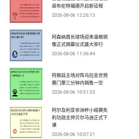
返布伦特福德开启新征程
2026-08-06 12:26:13
阿森纳酋长球场迎来温格铜
像正式揭幕仪式盛大举行
2026-08-06 11:36:44
阿根廷主场对阵乌拉圭世预
赛门票三分钟内销售一空
2026-08-06 10:51:25
阿尔及利亚非洲杯小组赛失
利功勋主帅贝尔马迪正式下
课
2026-08-06 10:07:21