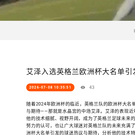
艾泽入选英格兰欧洲杯大名单引
43
2026-07-08 10:35:51
随着2024年欧洲杯的临近，英格兰队的欧洲杯大
与期待——那就是水晶宫的中场艾泽。艾泽的表现近
他的技术细腻、视野开阔，成为了英格兰足球未来
努力的认可，也让广大球迷对英格兰队的未来充满
洲杯大名单引发的球迷热议与期待，分析他的技术