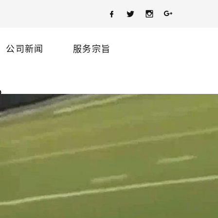
公司新闻
服务宗旨
p