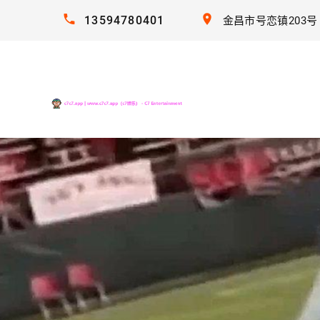
13594780401
金昌市号恋镇203号