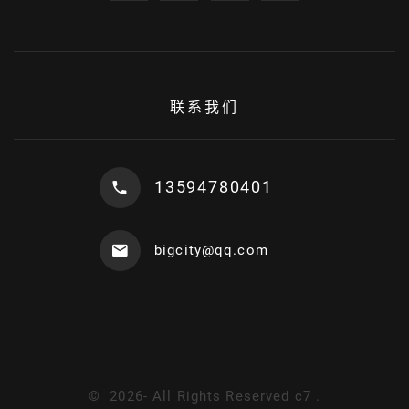
联系我们
13594780401
bigcity@qq.com
©
2026
- All Rights Reserved
c7
.