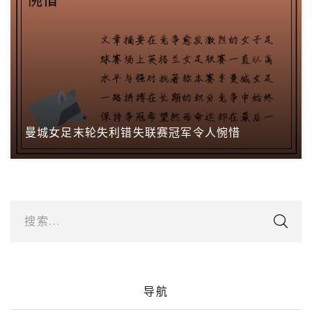
曼城女足末轮失利错失联赛冠军令人惋惜
搜索...
导航