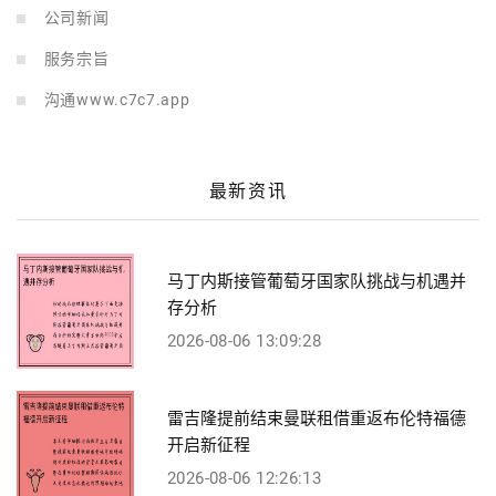
公司新闻
服务宗旨
沟通www.c7c7.app
最新资讯
马丁内斯接管葡萄牙国家队挑战与机遇并
存分析
2026-08-06 13:09:28
雷吉隆提前结束曼联租借重返布伦特福德
开启新征程
2026-08-06 12:26:13