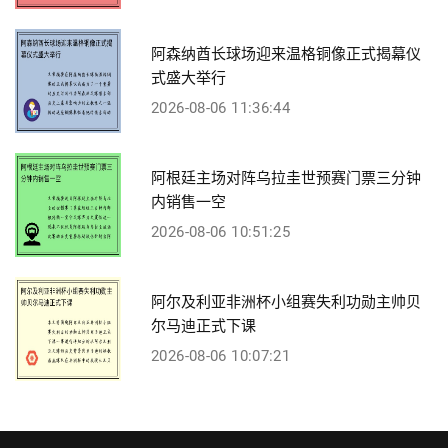
阿森纳酋长球场迎来温格铜像正式揭幕仪
式盛大举行
2026-08-06 11:36:44
阿根廷主场对阵乌拉圭世预赛门票三分钟
内销售一空
2026-08-06 10:51:25
阿尔及利亚非洲杯小组赛失利功勋主帅贝
尔马迪正式下课
2026-08-06 10:07:21