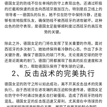
德国女足的防线不仅在单纯的防守上表现出色，还通过积极
的拦截和快速的反击向西班牙施加压力。特别是后卫线上的
领导者——德国队的队长，她不仅在防守中保持冷静，还能
够有效地指挥队友，确保防线不被西班牙的进攻破坏。这种
出色的防守表现，是德国女足能够顺利度过西班牙的高压攻
势的关键。
除此之外，德国女足的门将也发挥了至关重要的作用。面对
西班牙的多次射门，她始终保持着冷静的心态，作出了多次
关键扑救，确保了德国队的球门不失。无论是高空球的防守
还是近距离的射门，德国门将都展现了极高的反应速度和决
断力，帮助德国队保持了零失球的记录。
2、反击战术的完美执行
德国女足的防守之所以如此成功，离不开其反击战术的完美
执行。由于西班牙在进攻端的高压迫和快速传递，德国女足
在防守中不时通过快速反击打破僵局，造成了西班牙防线的
混乱。德国女足的反击既迅速又犀利，尤其是在中场球员的