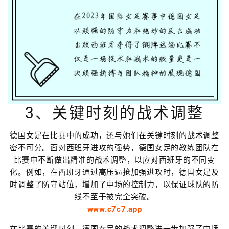
3、关键时刻的战术调整
德国女足在比赛中的成功，还与她们在关键时刻的战术调整
密不可分。面对西班牙进攻的强势，德国女足的教练团队在
比赛中不断做出精准的战术调整，以应对西班牙的不同变
化。例如，在西班牙通过高压逼抢加强进攻时，德国女足及
时调整了防守站位，增加了中场的控制力，以保证球队的防
线不至于被完全突破。
www.c7c7.app
在比赛的关键时刻，德国女足的战术调整进一步加强了中场