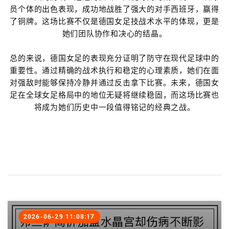
员个体的出色表现，成功地战胜了强大的对手西班牙，赢得
了铜牌。这场比赛不仅是德国女足技战术水平的体现，更是
她们团队协作和决心的结晶。
总的来说，德国女足的表现充分证明了防守在现代足球中的
重要性。通过精确的战术执行和稳定的心理素质，她们在面
对强敌时能够保持冷静并通过反击拿下比赛。未来，德国女
足在全球女足格局中的地位无疑将继续稳固，而这场比赛也
将成为她们历史中一段值得铭记的经典之战。
2026-06-29 11:08:17