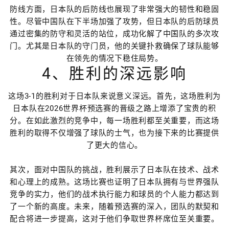
防线方面，日本队的后防线也展现了非常强大的韧性和稳固
性。尽管中国队在下半场加强了攻势，但日本队的后防球员
通过密集的防守和灵活的站位，成功化解了中国队的多次攻
门。尤其是日本队的守门员，他的关键扑救确保了球队能够
在领先的情况下稳住局势。
4、胜利的深远影响
这场3-1的胜利对于日本队来说意义深远。首先，这场胜利为
日本队在2026世界杯预选赛的晋级之路上增添了宝贵的积
分。在如此激烈的竞争中，每一场胜利都至关重要，而这场
胜利的取得不仅增强了球队的士气，也为接下来的比赛提供
了更大的信心。
其次，面对中国队的挑战，胜利展示了日本队在技术、战术
和心理上的成熟。这场比赛也证明了日本队拥有与世界强队
竞争的实力，他们的战术执行能力和球员的个人能力都达到
了一个新的高度。未来，随着预选赛的深入，团队的默契和
配合将进一步提高，这对于他们争取世界杯席位至关重要。