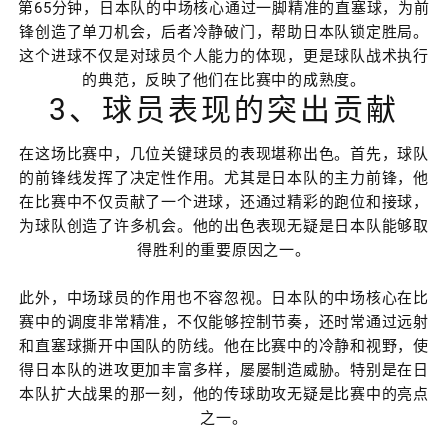
第65分钟，日本队的中场核心通过一脚精准的直塞球，为前
锋创造了单刀机会，后者冷静破门，帮助日本队锁定胜局。
这个进球不仅是对球员个人能力的体现，更是球队战术执行
的典范，反映了他们在比赛中的成熟度。
3、球员表现的突出贡献
在这场比赛中，几位关键球员的表现堪称出色。首先，球队
的前锋线发挥了决定性作用。尤其是日本队的主力前锋，他
在比赛中不仅贡献了一个进球，还通过精彩的跑位和接球，
为球队创造了许多机会。他的出色表现无疑是日本队能够取
得胜利的重要原因之一。
此外，中场球员的作用也不容忽视。日本队的中场核心在比
赛中的调度非常精准，不仅能够控制节奏，还时常通过远射
和直塞球撕开中国队的防线。他在比赛中的冷静和视野，使
得日本队的进攻更加丰富多样，屡屡制造威胁。特别是在日
本队扩大战果的那一刻，他的传球助攻无疑是比赛中的亮点
之一。