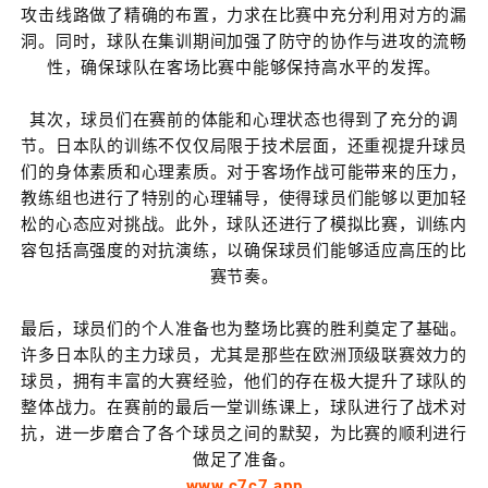
攻击线路做了精确的布置，力求在比赛中充分利用对方的漏
洞。同时，球队在集训期间加强了防守的协作与进攻的流畅
性，确保球队在客场比赛中能够保持高水平的发挥。
其次，球员们在赛前的体能和心理状态也得到了充分的调
节。日本队的训练不仅仅局限于技术层面，还重视提升球员
们的身体素质和心理素质。对于客场作战可能带来的压力，
教练组也进行了特别的心理辅导，使得球员们能够以更加轻
松的心态应对挑战。此外，球队还进行了模拟比赛，训练内
容包括高强度的对抗演练，以确保球员们能够适应高压的比
赛节奏。
最后，球员们的个人准备也为整场比赛的胜利奠定了基础。
许多日本队的主力球员，尤其是那些在欧洲顶级联赛效力的
球员，拥有丰富的大赛经验，他们的存在极大提升了球队的
整体战力。在赛前的最后一堂训练课上，球队进行了战术对
抗，进一步磨合了各个球员之间的默契，为比赛的顺利进行
做足了准备。
www.c7c7.app