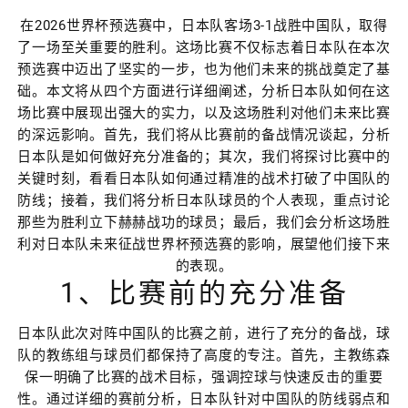
在2026世界杯预选赛中，日本队客场3-1战胜中国队，取得
了一场至关重要的胜利。这场比赛不仅标志着日本队在本次
预选赛中迈出了坚实的一步，也为他们未来的挑战奠定了基
础。本文将从四个方面进行详细阐述，分析日本队如何在这
场比赛中展现出强大的实力，以及这场胜利对他们未来比赛
的深远影响。首先，我们将从比赛前的备战情况谈起，分析
日本队是如何做好充分准备的；其次，我们将探讨比赛中的
关键时刻，看看日本队如何通过精准的战术打破了中国队的
防线；接着，我们将分析日本队球员的个人表现，重点讨论
那些为胜利立下赫赫战功的球员；最后，我们会分析这场胜
利对日本队未来征战世界杯预选赛的影响，展望他们接下来
的表现。
1、比赛前的充分准备
日本队此次对阵中国队的比赛之前，进行了充分的备战，球
队的教练组与球员们都保持了高度的专注。首先，主教练森
保一明确了比赛的战术目标，强调控球与快速反击的重要
性。通过详细的赛前分析，日本队针对中国队的防线弱点和