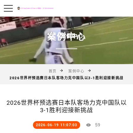
案例中心
首页
案例中心
2026世界杯预选赛日本队客场力克中国队以3-1胜利迎接新挑战
2026世界杯预选赛日本队客场力克中国队以
3-1胜利迎接新挑战
59
2026-06-19 11:07:03