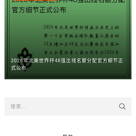
2026年北美世界杯48强出线名额分配官方细节正
式公布
搜索...