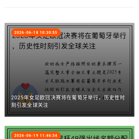
2026-06-18 10:30:55
2025年女足欧冠决赛将在葡萄牙举行，历史性时
刻引发全球关注
2026-06-19 11:46:34