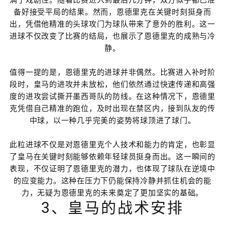
满了戏剧性。随着比赛进入到最后几分钟，双方似乎都已准
备好接受平局的结果。然而，恩德里克在关键时刻挺身而
出，凭借他精准的头球攻门为球队带来了意外的胜利。这一
进球不仅改变了比赛的结局，也展示了恩德里克的成熟与冷
静。
值得一提的是，恩德里克的进球并非偶然。比赛进入补时阶
段时，皇马的进攻并未放松，他们依然通过快速传递和高强
度的进攻尝试撕开墨西哥队的防线。在这种情况下，恩德里
克凭借自己精准的跑位，及时出现在禁区内，接到队友的传
中球，以一种几乎完美的姿势将球顶进了球门。
此粒进球不仅是对恩德里克个人技术和能力的肯定，也彰显
了皇马在关键时刻能够依赖年轻球员挺身而出。这一瞬间的
表现，不仅证明了恩德里克的潜力，也体现了球队在逆境中
的应变能力。这种在压力下仍能保持冷静并抓住机会的能
力，无疑为恩德里克的未来奠定了更加坚实的基础。
3、皇马的战术安排