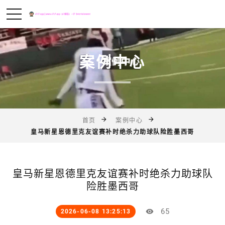
案例中心
首页
案例中心
皇马新星恩德里克友谊赛补时绝杀力助球队险胜墨西哥
皇马新星恩德里克友谊赛补时绝杀力助球队
险胜墨西哥
65
2026-06-08 13:25:13