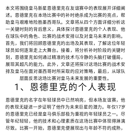
本文将围绕皇马新星恩德里克在友谊赛中的表现展开详细阐
述。恩德里克在本场比赛中的补时绝杀成为比赛的亮点，帮
助皇马艰难地险胜墨西哥队。文章将从四个方面详细分析这
一关键时刻的背后意义，具体探讨恩德里克的个人表现、他
在球队中的角色、比赛的战术安排以及对皇马未来的影响。
首先，我们将回顾恩德里克的出场及其表现，了解这位年轻
球员如何逐渐走上大舞台。接着，将分析补时阶段的关键时
刻，恩德里克如何通过精准的技术与冷静的头脑打破僵局，
展现其超凡的能力。此外，文章还将探讨这场比赛的战术安
排及皇马在面对墨西哥时所采取的应对策略，最后，从球队
层面反思这场比赛对皇马未来发展的重要性。
1、恩德里克的个人表现
恩德里克的名字在年轻球员中已然响亮，但本场友谊赛，他
的表现无疑进一步证明了他作为未来巨星的潜力。年仅17岁
的恩德里克已经是皇马俱乐部极为重视的年轻球员之一。尽
管年纪轻轻，他的技术和心理素质在这场比赛中体现得淋漓
尽致。比赛一开始，恩德里克便展现出与年龄不符的成熟，