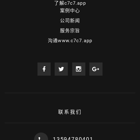
了解c7c7.app
案例中心
公司新闻
服务宗旨
沟通www.c7c7.app
联系我们
13594780401