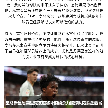
更重要的是为球队的未来注入了信心。恩德里克的出色表
现，标志着皇马正在培养一名未来的顶级球星。虽然这只是
一次友谊赛，但对于皇马来说，这场胜利意味着球队的年轻
球员已经逐渐成长为可以信赖的战力。
恩德里克的补时绝杀，不仅让皇马在比赛中获得了胜利，也
为未来的比赛提供了更多的可能性。随着这位新星的成长，
皇马在未来赛季中的竞争力将会大幅提升。此次比赛也证明
了皇马在年轻球员培养上的成功，尤其是恩德里克这样的潜
力股，未来有望成为球队的核心球员。