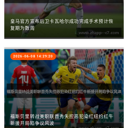
皇马官方宣布后卫卡瓦哈尔成功完成手术预计恢
复期为数周
2026-06-08 14:29:20
福斯贝里转战美职联首秀失控恶犯染红纽约红牛
新援开局陷争议风波