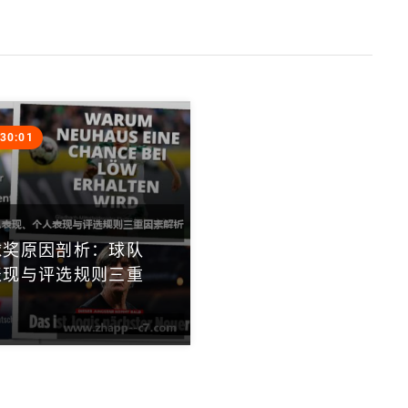
:30:01
球奖原因剖析：球队
表现与评选规则三重