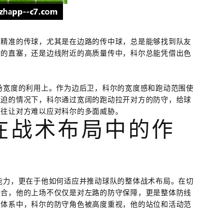
脚精准的传球，尤其是在边路的传中球，总是能够找到队友
后的直塞，还是边线附近的高质量传中，科尔总能凭借出色
场宽度的利用上。作为边后卫，科尔的宽度感和跑动范围使
压迫的情况下，科尔通过宽阔的跑动拉开对方的防守，给球
往往让对方难以应对科尔的多面威胁。
尔在战术布局中的作
能力，更在于他如何适应并推动球队的整体战术布局。在切
结合，他的上场不仅仅是对左路的防守保障，更是整体防线
术体系中，科尔的防守角色被高度重视，他的站位和活动范