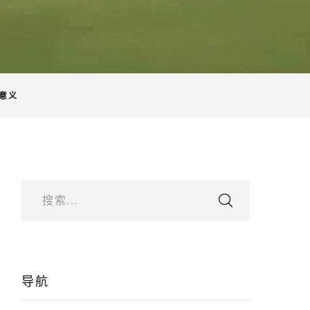
意义
搜索...
导航