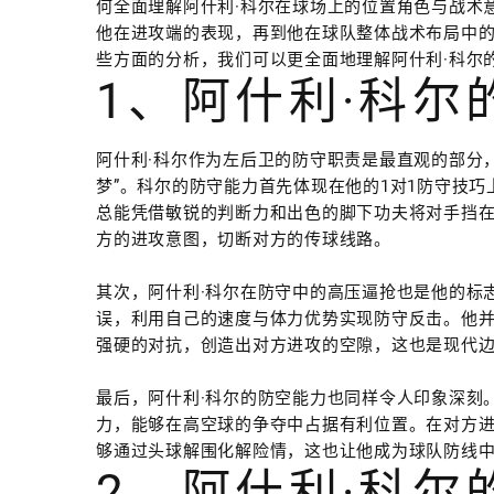
何全面理解阿什利·科尔在球场上的位置角色与战术
他在进攻端的表现，再到他在球队整体战术布局中
些方面的分析，我们可以更全面地理解阿什利·科尔
1、阿什利·科尔
阿什利·科尔作为左后卫的防守职责是最直观的部分
梦”。科尔的防守能力首先体现在他的1对1防守技
总能凭借敏锐的判断力和出色的脚下功夫将对手挡
方的进攻意图，切断对方的传球线路。
其次，阿什利·科尔在防守中的高压逼抢也是他的标
误，利用自己的速度与体力优势实现防守反击。他
强硬的对抗，创造出对方进攻的空隙，这也是现代
最后，阿什利·科尔的防空能力也同样令人印象深刻
力，能够在高空球的争夺中占据有利位置。在对方
够通过头球解围化解险情，这也让他成为球队防线
2、阿什利·科尔