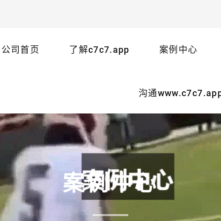
公司首页
了解c7c7.app
案例中心
沟通www.c7c7.ap
案例中心