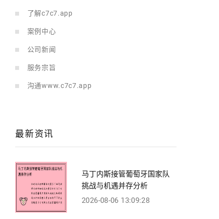
了解c7c7.app
案例中心
公司新闻
服务宗旨
沟通www.c7c7.app
最新资讯
马丁内斯接管葡萄牙国家队
挑战与机遇并存分析
2026-08-06 13:09:28