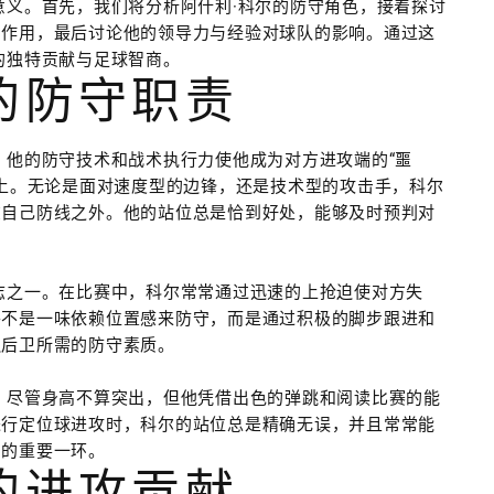
意义。首先，我们将分析阿什利·科尔的防守角色，接着探讨
的作用，最后讨论他的领导力与经验对球队的影响。通过这
的独特贡献与足球智商。
的防守职责
，他的防守技术和战术执行力使他成为对方进攻端的“噩
巧上。无论是面对速度型的边锋，还是技术型的攻击手，科尔
在自己防线之外。他的站位总是恰到好处，能够及时预判对
志之一。在比赛中，科尔常常通过迅速的上抢迫使对方失
并不是一味依赖位置感来防守，而是通过积极的脚步跟进和
边后卫所需的防守素质。
。尽管身高不算突出，但他凭借出色的弹跳和阅读比赛的能
进行定位球进攻时，科尔的站位总是精确无误，并且常常能
中的重要一环。
的进攻贡献