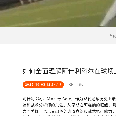
首
如何全面理解阿什利科尔在球场
190
2025-10-03 12:34:19
阿什利·科尔（Ashley Cole）作为现代足球
迷和战术分析师的关注。从早期在阿森纳的崛起，到
力而著称，也以其出色的进攻意识和战术执行能力