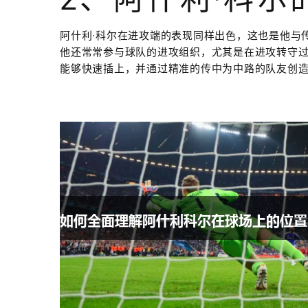
阿什利·科尔在进攻端的表现同样出色，这也是他与
他还常常参与球队的进攻组织，尤其是在进攻转守
能够快速插上，并通过精准的传中为中路的队友创