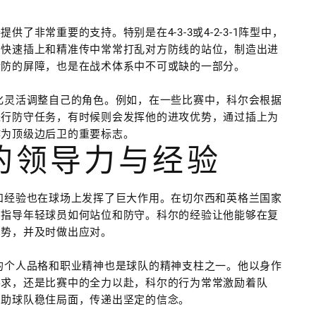
非常重要的支持。特别是在4-3-3或4-2-3-1阵型中，
的快速插上和精准传中常常打乱对方防线的站位，制造出进
后防的屏障，也是在战术体系中不可或缺的一部分。
化灵活调整自己的角色。例如，在一些比赛中，科尔会根据
进行防守任务，有时候则会发挥他的进攻优势，通过插上为
作为顶级边后卫的重要标志。
的领导力与经验
和经验也在球场上发挥了巨大作用。在切尔西和英格兰国家
，指导年轻球员如何站位和防守。科尔的经验让他能够在复
局势，并及时做出应对。
的个人品格和职业精神也是球队的精神支柱之一。他以身作
要求，还是比赛中的全力以赴，科尔的行为常常激励着队
帮助球队稳住局面，传递出坚定的信念。