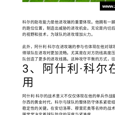
科尔的助攻能力是他进攻端的重要体现。他拥有一
的跑位位置，制造出威胁的进攻机会。无论是内切
的视野和技术，为球队的进攻增加火力。
此外，阿什利·科尔在进攻端的参与也体现在他对球
得球队在进攻时更加流畅。尤其是在对方防线高度
队创造了更多的进攻线路。这种攻守平衡的方式，
3、阿什利·科
用
阿什利·科尔的战术意义不仅仅体现在他的单兵作战
尔西的黄金时代，科尔与球队的整体防守体系紧密
稳定性的关键。在安切洛蒂、穆里尼奥等名帅的战
围常常决定着球队防守的深度与紧凑度。