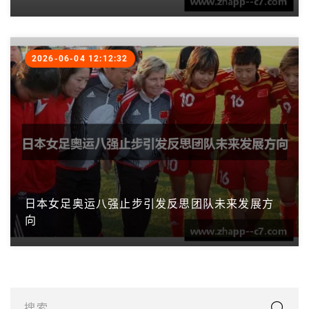
2026-06-04 12:12:32
日本女足奥运八强止步引发反思团队未来发展方
向
搜索...