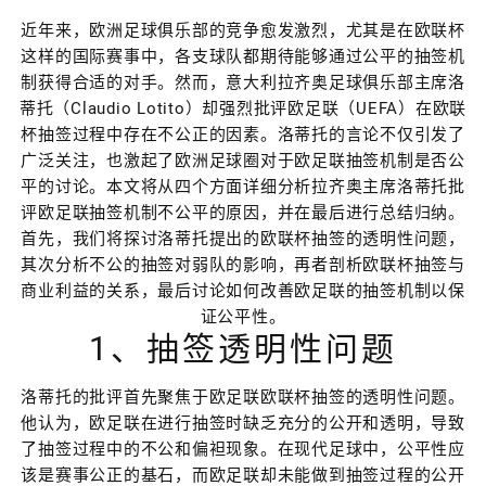
近年来，欧洲足球俱乐部的竞争愈发激烈，尤其是在欧联杯
这样的国际赛事中，各支球队都期待能够通过公平的抽签机
制获得合适的对手。然而，意大利拉齐奥足球俱乐部主席洛
蒂托（Claudio Lotito）却强烈批评欧足联（UEFA）在欧联
杯抽签过程中存在不公正的因素。洛蒂托的言论不仅引发了
广泛关注，也激起了欧洲足球圈对于欧足联抽签机制是否公
平的讨论。本文将从四个方面详细分析拉齐奥主席洛蒂托批
评欧足联抽签机制不公平的原因，并在最后进行总结归纳。
首先，我们将探讨洛蒂托提出的欧联杯抽签的透明性问题，
其次分析不公的抽签对弱队的影响，再者剖析欧联杯抽签与
商业利益的关系，最后讨论如何改善欧足联的抽签机制以保
证公平性。
1、抽签透明性问题
洛蒂托的批评首先聚焦于欧足联欧联杯抽签的透明性问题。
他认为，欧足联在进行抽签时缺乏充分的公开和透明，导致
了抽签过程中的不公和偏袒现象。在现代足球中，公平性应
该是赛事公正的基石，而欧足联却未能做到抽签过程的公开