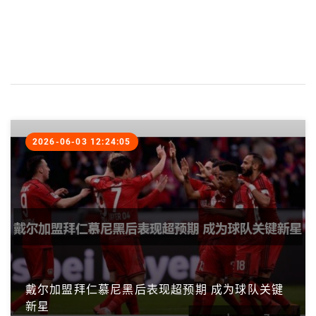
2026-06-03 12:24:05
戴尔加盟拜仁慕尼黑后表现超预期 成为球队关键
新星