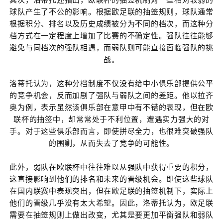
其次，洛蒂托还指出，欧联杯的抽签机制对一些相对较弱的
球队产生了不公的影响。根据欧足联的抽签规则，球队通常
根据积分、排名以及历史成绩被分为不同的档次，而这种分
档方式在一定程度上增加了比赛的不确定性。强队往往能够
避免与同档次的强队相遇，而弱队则可能直接面临强队的挑
战。
洛蒂托认为，这种分档制度不仅没有给中小俱乐部提供公平
的竞争机会，反而加剧了强队与弱队之间的差距。他以拉齐
奥为例，表示虽然该俱乐部在意甲中有不错的表现，但在欧
联杯的抽签中，却常常处于不利位置，遭遇实力强大的对
手。对于这些俱乐部而言，即使拼尽全力，也很难突破强队
的围剿，从而失去了竞争的可能性。
此外，弱队在欧联杯中往往难以从强队中获得重要的积分，
这直接影响到他们的排名和未来的晋级机会。即使这些球队
在国内联赛中表现突出，但在欧足联的抽签机制下，实际上
他们的晋级几乎没有太大希望。因此，洛蒂托认为，欧足联
需要在抽签规则上做出改变，尤其是要更加平衡强队和弱队