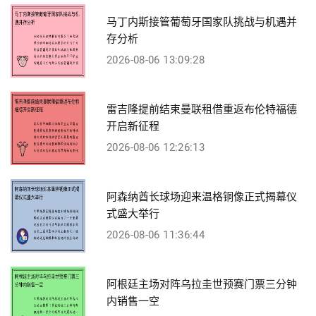
马丁内斯接管葡萄牙国家队挑战与机遇并
存分析
2026-08-06 13:09:28
雷吉隆提前结束曼联租借重返布伦特福德
开启新征程
2026-08-06 12:26:13
阿森纳酋长球场迎来温格铜像正式揭幕仪
式盛大举行
2026-08-06 11:36:44
阿根廷主场对阵乌拉圭世预赛门票三分钟
内销售一空