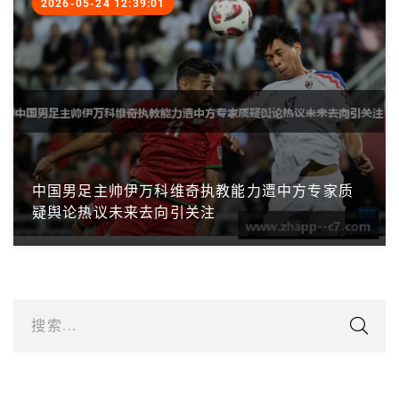
2026-05-24 12:39:01
中国男足主帅伊万科维奇执教能力遭中方专家质
疑舆论热议未来去向引关注
搜索...