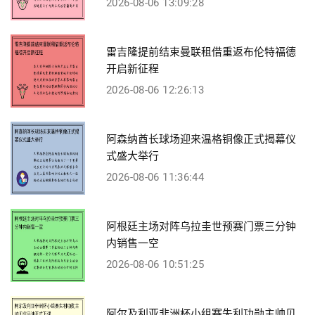
2026-08-06 13:09:28
雷吉隆提前结束曼联租借重返布伦特福德
开启新征程
2026-08-06 12:26:13
阿森纳酋长球场迎来温格铜像正式揭幕仪
式盛大举行
2026-08-06 11:36:44
阿根廷主场对阵乌拉圭世预赛门票三分钟
内销售一空
2026-08-06 10:51:25
阿尔及利亚非洲杯小组赛失利功勋主帅贝