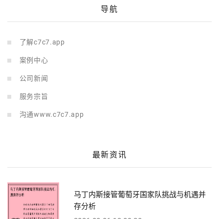
导航
了解c7c7.app
案例中心
公司新闻
服务宗旨
沟通www.c7c7.app
最新资讯
马丁内斯接管葡萄牙国家队挑战与机遇并
存分析