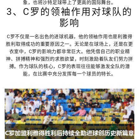
象，也将沙特足球带上了更高的国际舞台。
3、C罗的领袖作用对球队的
影响
C罗不仅是一名出色的进球机器，他的领袖作用也是利雅得
胜利取得成功的重要原因之一。无论是在球场上，还是在更
衣室中，C罗的影响力都非常巨大。他凭借自己的职业精
神、拼搏精神和强烈的求胜欲望，时刻激励着队友们努力拼
搏。作为球队的核心，C罗的表现往往能够激发全队的潜
能，在比赛中充分发挥每一个球员的特长。