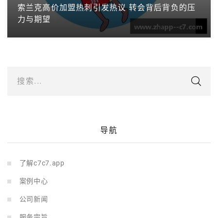
索兰克高价加盟热刺引发热议 转会背后背负的压
力与期望
搜索...
导航
了解c7c7.app
案例中心
公司新闻
服务宗旨