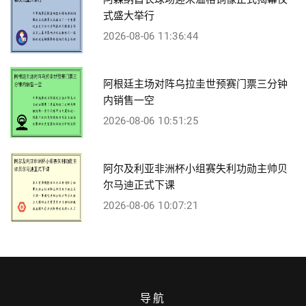
式盛大举行
2026-08-06 11:36:44
阿根廷主场对阵乌拉圭世预赛门票三分钟
内销售一空
2026-08-06 10:51:25
阿尔及利亚非洲杯小组赛失利功勋主帅贝
尔马迪正式下课
2026-08-06 10:07:21
导航