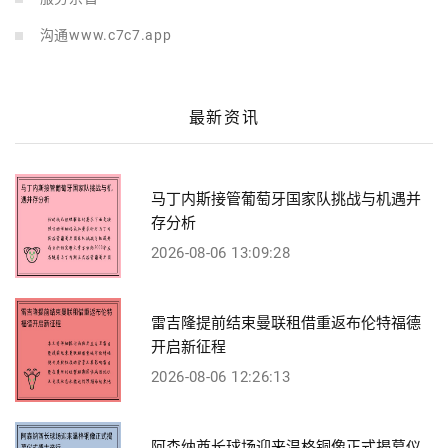
沟通www.c7c7.app
最新资讯
马丁内斯接管葡萄牙国家队挑战与机遇并
存分析
2026-08-06 13:09:28
雷吉隆提前结束曼联租借重返布伦特福德
开启新征程
2026-08-06 12:26:13
阿森纳酋长球场迎来温格铜像正式揭幕仪