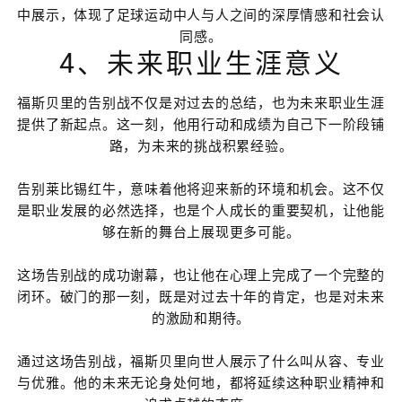
中展示，体现了足球运动中人与人之间的深厚情感和社会认
同感。
4、未来职业生涯意义
福斯贝里的告别战不仅是对过去的总结，也为未来职业生涯
提供了新起点。这一刻，他用行动和成绩为自己下一阶段铺
路，为未来的挑战积累经验。
告别莱比锡红牛，意味着他将迎来新的环境和机会。这不仅
是职业发展的必然选择，也是个人成长的重要契机，让他能
够在新的舞台上展现更多可能。
这场告别战的成功谢幕，也让他在心理上完成了一个完整的
闭环。破门的那一刻，既是对过去十年的肯定，也是对未来
的激励和期待。
通过这场告别战，福斯贝里向世人展示了什么叫从容、专业
与优雅。他的未来无论身处何地，都将延续这种职业精神和