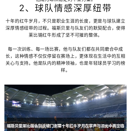
2、球队情感深厚纽带
十年的红牛岁月，不只是职业生涯的长度，更是与球队建立
深厚情感纽带的过程。福斯贝里与队友们的默契配合，使得
莱比锡红牛形成了坚不可摧的整体。
每一次训练、每一场比赛，他与队友们都在共同磨合中成
长，这种情感不仅仅停留在赛场上，更体现在生活中的互相
关心与支持。他是队内的精神领袖，也是年轻球员学习的榜
样。