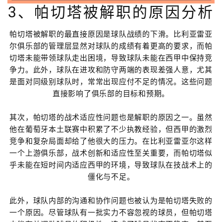
3、帕切塔被解职的原因分析
帕切塔被解职的最直接原因是球队战绩的下滑。比利亚雷亚
尔俱乐部的管理层显然对球队的成绩有着更高的要求，而帕
切塔未能带领球队走出困境，导致球队未能在西甲中保持竞
争力。此外，球队在进攻和防守两端的表现差强人意，尤其
是面对同级别球队时，常常出现应付不足的情况。这些问题
直接影响了俱乐部的目标和预期。
其次，帕切塔的战术适应性问题也是解职的原因之一。虽然
他在葡萄牙本土联赛中积累了不少执教经验，但西甲的激烈
竞争和复杂局面却给了他很大的压力。在比利亚雷亚尔这样
一个上游俱乐部，战术创新和适应性至关重要，而帕切塔似
乎未能在短时间内适应西甲的环境，导致球队在技战术上的
僵化与不足。
此外，球队内部的沟通和协作问题也被认为是帕切塔失败的
一个原因。尽管球队有一批实力不容忽视的球员，但帕切塔