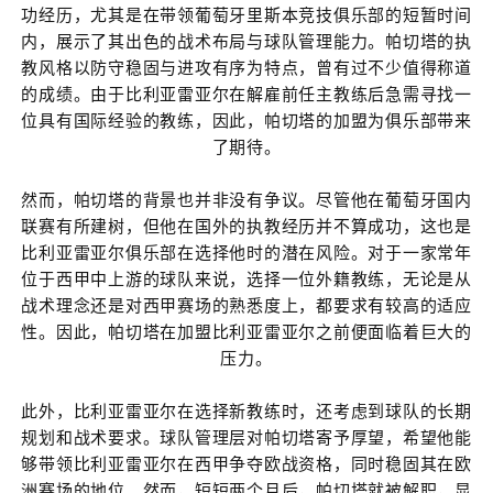
功经历，尤其是在带领葡萄牙里斯本竞技俱乐部的短暂时间
内，展示了其出色的战术布局与球队管理能力。帕切塔的执
教风格以防守稳固与进攻有序为特点，曾有过不少值得称道
的成绩。由于比利亚雷亚尔在解雇前任主教练后急需寻找一
位具有国际经验的教练，因此，帕切塔的加盟为俱乐部带来
了期待。
然而，帕切塔的背景也并非没有争议。尽管他在葡萄牙国内
联赛有所建树，但他在国外的执教经历并不算成功，这也是
比利亚雷亚尔俱乐部在选择他时的潜在风险。对于一家常年
位于西甲中上游的球队来说，选择一位外籍教练，无论是从
战术理念还是对西甲赛场的熟悉度上，都要求有较高的适应
性。因此，帕切塔在加盟比利亚雷亚尔之前便面临着巨大的
压力。
此外，比利亚雷亚尔在选择新教练时，还考虑到球队的长期
规划和战术要求。球队管理层对帕切塔寄予厚望，希望他能
够带领比利亚雷亚尔在西甲争夺欧战资格，同时稳固其在欧
洲赛场的地位。然而，短短两个月后，帕切塔就被解职，显