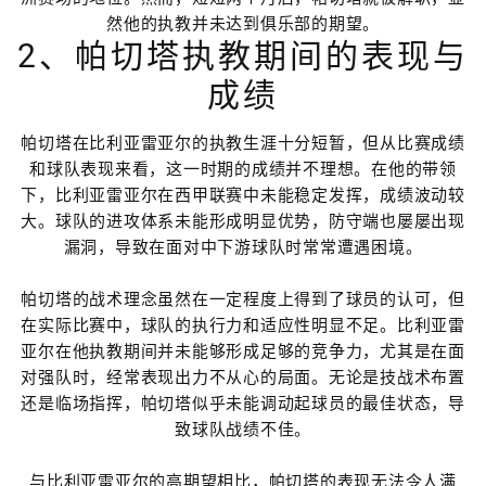
然他的执教并未达到俱乐部的期望。
2、帕切塔执教期间的表现与
成绩
帕切塔在比利亚雷亚尔的执教生涯十分短暂，但从比赛成绩
和球队表现来看，这一时期的成绩并不理想。在他的带领
下，比利亚雷亚尔在西甲联赛中未能稳定发挥，成绩波动较
大。球队的进攻体系未能形成明显优势，防守端也屡屡出现
漏洞，导致在面对中下游球队时常常遭遇困境。
帕切塔的战术理念虽然在一定程度上得到了球员的认可，但
在实际比赛中，球队的执行力和适应性明显不足。比利亚雷
亚尔在他执教期间并未能够形成足够的竞争力，尤其是在面
对强队时，经常表现出力不从心的局面。无论是技战术布置
还是临场指挥，帕切塔似乎未能调动起球员的最佳状态，导
致球队战绩不佳。
与比利亚雷亚尔的高期望相比，帕切塔的表现无法令人满