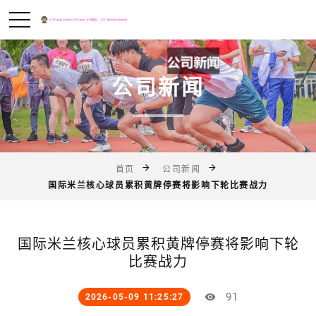
公司新闻
首页
公司新闻
国际米兰核心球员累积黄牌停赛将影响下轮比赛战力
国际米兰核心球员累积黄牌停赛将影响下轮
比赛战力
91
2026-05-09 11:25:27