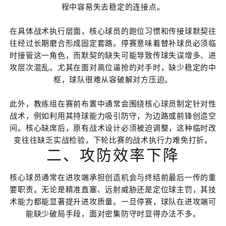
程中容易失去稳定的连接点。
在具体战术执行层面，核心球员的跑位习惯和传接球默契往
往经过长期磨合形成固定套路。停赛意味着替补球员必须临
时接管这一角色，而默契的缺失可能导致传球失误增多、进
攻层次混乱。尤其在面对高位逼抢的对手时，缺少稳定的中
枢，球队很难从容破解对方压迫。
此外，教练组在赛前布置中通常会围绕核心球员制定针对性
战术，例如利用其持球能力吸引防守，为边路或前锋创造空
间。核心缺席后，原有战术设计必须被迫调整，这种临时改
变往往缺乏实战检验，下轮比赛的战术执行力难免打折。
二、攻防效率下降
核心球员通常在进攻端承担创造机会与终结前最后一传的重
要职责。无论是精准直塞、远射威胁还是定位球主罚，其技
术能力都能显著提升进攻质量。一旦停赛，球队在进攻端可
能缺少破局手段，面对密集防守时显得办法不多。