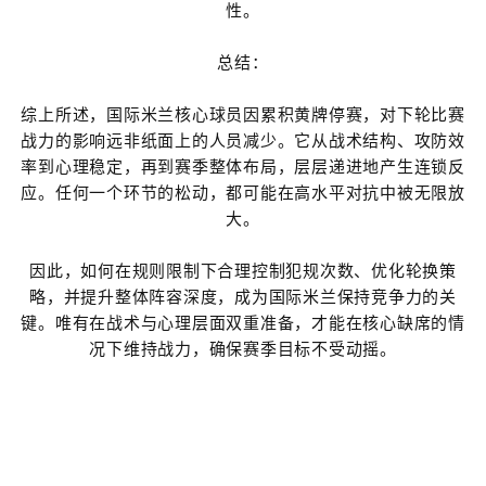
性。
总结：
综上所述，国际米兰核心球员因累积黄牌停赛，对下轮比赛
战力的影响远非纸面上的人员减少。它从战术结构、攻防效
率到心理稳定，再到赛季整体布局，层层递进地产生连锁反
应。任何一个环节的松动，都可能在高水平对抗中被无限放
大。
因此，如何在规则限制下合理控制犯规次数、优化轮换策
略，并提升整体阵容深度，成为国际米兰保持竞争力的关
键。唯有在战术与心理层面双重准备，才能在核心缺席的情
况下维持战力，确保赛季目标不受动摇。