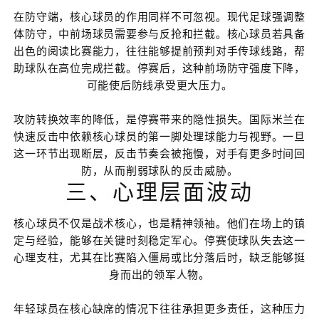
在防守端，核心球员的作用同样不可忽视。现代足球强调整
体防守，中前场球员需要参与反抢和拦截。核心球员若具备
出色的阅读比赛能力，往往能够提前预判对手传球线路，帮
助球队在高位完成拦截。停赛后，这种前场防守强度下降，
可能使后防线承受更大压力。
攻防转换效率的降低，是停赛带来的隐性损失。国际米兰在
快速反击中依赖核心球员的第一脚处理球能力与视野。一旦
这一环节出现断层，反击节奏会被拖慢，对手有更多时间回
防，从而削弱球队的反击威胁。
三、心理层面波动
核心球员不仅是战术核心，也是精神领袖。他们在场上的镇
定与经验，能够在关键时刻稳定军心。停赛使球队失去这一
心理支柱，尤其在比赛陷入僵局或比分落后时，缺乏能够挺
身而出的领军人物。
年轻球员在核心缺席的情况下往往承担更多责任，这种压力