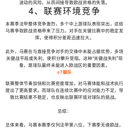
波动的风险，从而间接导致欧战资格的失落。
4、联赛环境竞争
本赛季法甲整体竞争激烈，多个中上游球队表现突出，这给
马赛争取欧战资格带来了压力。对手在关键比赛中的稳定发
挥，使得积分差距迅速拉大。
此外，马赛在与直接竞争对手的交锋中未能占据优势，多场
关键战平局或失利，使积分攀升受阻。这种“关键战失利”现
象，是球队最终未能进入欧战区的重要因素。
c7娱乐
联赛整体节奏加快和比赛密度增加，对马赛体能和战术执行
提出了更高要求。而球队在连续比赛中的应对能力不足，导
致比赛结果不稳定，也反映出联赛环境对球队的挑战。
总结：
总体来看，马赛本赛季仅列法甲第八位，下赛季无缘欧战，