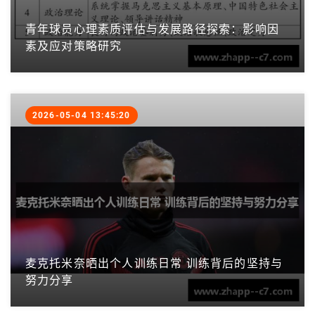
青年球员心理素质评估与发展路径探索：影响因
素及应对策略研究
2026-05-04 13:45:20
麦克托米奈晒出个人训练日常 训练背后的坚持与
努力分享