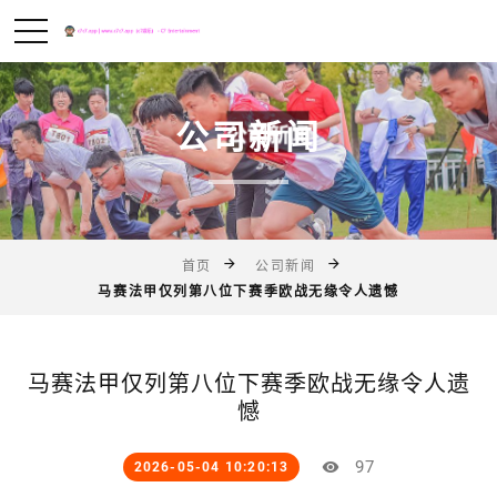
公司新闻
首页
公司新闻
马赛法甲仅列第八位下赛季欧战无缘令人遗憾
马赛法甲仅列第八位下赛季欧战无缘令人遗
憾
97
2026-05-04 10:20:13