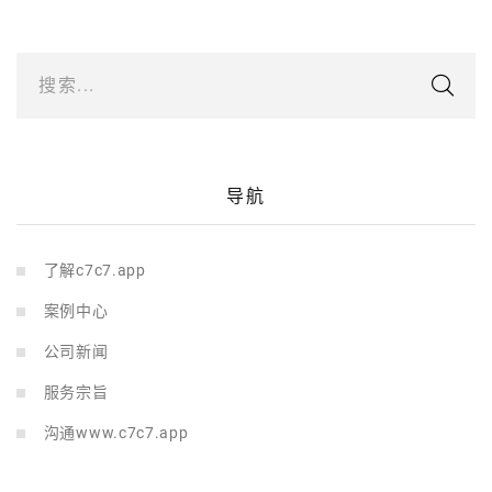
搜索...
导航
了解c7c7.app
案例中心
公司新闻
服务宗旨
沟通www.c7c7.app