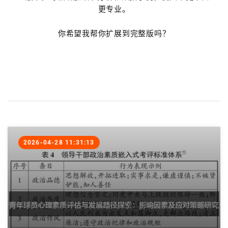
更专业。
你希望我帮你扩展到完整版吗？
2026-04-28 11:31:13