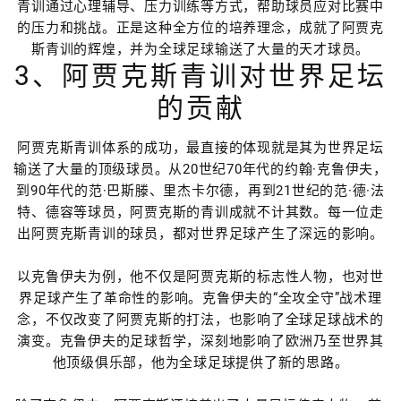
青训通过心理辅导、压力训练等方式，帮助球员应对比赛中
的压力和挑战。正是这种全方位的培养理念，成就了阿贾克
斯青训的辉煌，并为全球足球输送了大量的天才球员。
3、阿贾克斯青训对世界足坛
的贡献
阿贾克斯青训体系的成功，最直接的体现就是其为世界足坛
输送了大量的顶级球员。从20世纪70年代的约翰·克鲁伊夫，
到90年代的范·巴斯滕、里杰卡尔德，再到21世纪的范·德·法
特、德容等球员，阿贾克斯的青训成就不计其数。每一位走
出阿贾克斯青训的球员，都对世界足球产生了深远的影响。
以克鲁伊夫为例，他不仅是阿贾克斯的标志性人物，也对世
界足球产生了革命性的影响。克鲁伊夫的“全攻全守”战术理
念，不仅改变了阿贾克斯的打法，也影响了全球足球战术的
演变。克鲁伊夫的足球哲学，深刻地影响了欧洲乃至世界其
他顶级俱乐部，他为全球足球提供了新的思路。