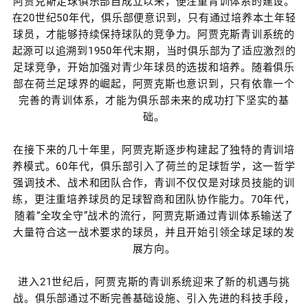
阿贾克斯足球俱乐部自成立以来，便注重青训体系的建设。
在20世纪50年代，俱乐部便意识到，只有通过培养本土年轻
球员，才能够持续保持球队的竞争力。阿贾克斯青训系统的
起源可以追溯到1950年代末期，当时俱乐部为了适应激烈的
足球竞争，开始加强对青少年球员的选拔和培养。随着俱乐
部在荷兰足球界的崛起，阿贾克斯也意识到，只有依靠一个
完善的青训体系，才能为俱乐部未来的成功打下坚实的基
础。
在接下来的几十年里，阿贾克斯逐步构建起了独特的青训培
养模式。60年代，俱乐部引入了荷兰的足球哲学，这一哲学
强调技术、战术和团队合作，青训不仅仅是对球员技能的训
练，更注重培养球员的足球智商和团队协作能力。70年代，
随着“全攻全守”战术的流行，阿贾克斯通过青训体系输送了
大量符合这一战术要求的球员，并且开始引领全球足球的发
展方向。
进入21世纪后，阿贾克斯的青训系统迎来了新的机遇与挑
战。俱乐部通过不断完善基础设施、引入先进的科技手段，