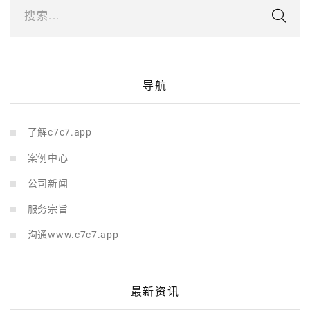
搜索...
导航
了解c7c7.app
案例中心
公司新闻
服务宗旨
沟通www.c7c7.app
最新资讯