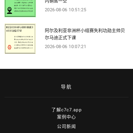
内销售一空
2026-08-06 10:51:25
阿尔及利亚非洲杯小组赛失利功勋主帅贝
尔马迪正式下课
2026-08-06 10:07:21
导航
了解c7c7.app
案例中心
公司新闻