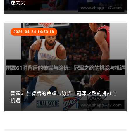
球未来
2026-04-24 14:53:18
雷霆61胜背后的荣耀与隐忧：冠军之路的挑战与
机遇