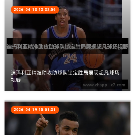
2026-04-18 13:32:56
迪玛利亚精准助攻助球队锁定胜局展现超凡球场
视野
2026-04-19 15:01:31