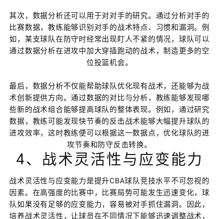
其次，数据分析还可以用于对对手的研究。通过分析对手的
比赛数据，教练能够识别对手的战术特点、习惯和漏洞。例
如，某支球队在防守时经常出现盯人不紧的情况，球队可以
通过数据分析在进攻中加大穿插跑动的战术，制造更多的空
位投篮机会。
最后，数据分析不仅能帮助球队优化现有战术，还能够为战
术创新提供方向。通过数据的对比与分析，教练能够发现哪
些新的战术组合能够提高球队的整体表现。例如，通过研究
数据，教练可能发现快节奏的反击战术能够大幅提升球队的
进攻效率，这时教练便可以根据这一数据点，优化球队的进
攻节奏和防守反击转换。
4、战术灵活性与应变能力
战术灵活性与应变能力是提升CBA球队竞技水平不可忽视的
因素。在高强度的比赛中，比赛局势可能发生迅速变化，球
队如果没有足够的应变能力，容易被对手抓住漏洞。因此，
培养战术灵活性，让球员在不同情况下能够迅速调整战术，