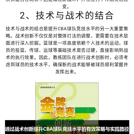
变。
2、技术与战术的结合
技术与战术的结合是提升CBA球队竞技水平的另一大重要策
略。战术创新不仅仅是对整体打法的调整，更需要在技术层
面进行深入挖掘。篮球是一项高度依赖个人技术的运动，球
员的投篮、传球、运球等基础技术是否过硬，直接影响到战
术的执行效果。因此，教练团队在进行战术创新时，必须考
虑到球员的技术水平，确保新的战术能够被球员顺利掌握并
发挥出来。