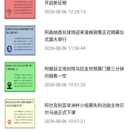
开启新征程
2026-08-06 12:26:13
阿森纳酋长球场迎来温格铜像正式揭幕仪
式盛大举行
2026-08-06 11:36:44
阿根廷主场对阵乌拉圭世预赛门票三分钟
内销售一空
2026-08-06 10:51:25
阿尔及利亚非洲杯小组赛失利功勋主帅贝
尔马迪正式下课
2026-08-06 10:07:21