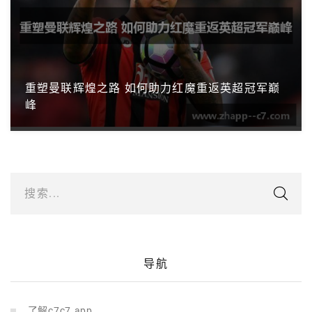
重塑曼联辉煌之路 如何助力红魔重返英超冠军巅
峰
搜索...
导航
了解c7c7.app