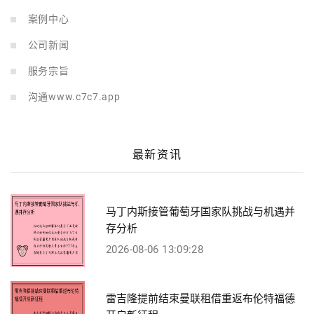
案例中心
公司新闻
服务宗旨
沟通www.c7c7.app
最新资讯
马丁内斯接管葡萄牙国家队挑战与机遇并
存分析
2026-08-06 13:09:28
雷吉隆提前结束曼联租借重返布伦特福德