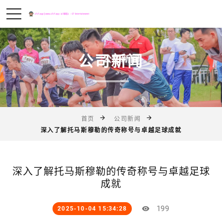
公司新闻
首页
公司新闻
深入了解托马斯穆勒的传奇称号与卓越足球成就
深入了解托马斯穆勒的传奇称号与卓越足球
成就
199
2025-10-04 15:34:28