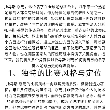
托马斯·穆勒，这个名字在全球足球舞台上，几乎每一个熟悉
足球的人都会有所耳闻。作为德国足球的代表性人物之一，
穆勒以其独特的踢球风格、极高的比赛智慧和不断超越自我
的精神，赢得了世界足球迷的尊敬与喜爱。本文将深入分析
托马斯·穆勒的传奇称号与卓越足球成就，重点从他的比赛风
格、荣誉成就、场上智慧与影响力以及球场外的个人魅力四
个方面进行详细阐述。通过对这些方面的深入了解，可以更
全面地认识这位现代足球的巨星，他不仅是拜仁慕尼黑的灵
魂人物，也在德国国家队的辉煌历程中扮演了关键角色。接
下来，我们将从多个角度探讨托马斯·穆勒如何将自己的名字
刻入足球历史的辉煌篇章。
1、独特的比赛风格与定位
托马斯·穆勒的比赛风格一向以其灵活多变、极富创造力著
称。与许多传统的前锋不同，穆勒并非仅仅依靠个人的技术
能力或者速度来突破防线，而是凭借敏锐的场上意识、精准
的跑位和无与伦比的抢点能力，成为了进攻线上的关键人
物。他在比赛中往往能够准确判断对方防线的漏洞，并在适