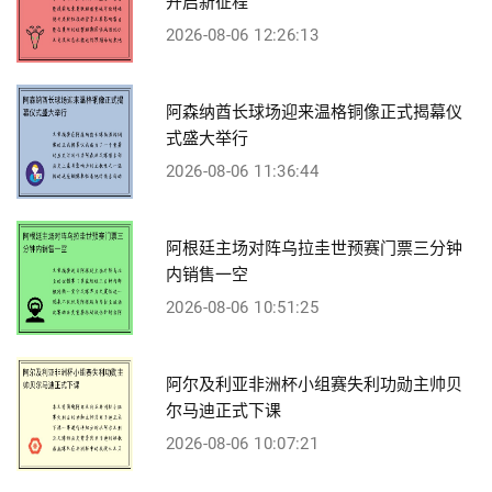
开启新征程
2026-08-06 12:26:13
阿森纳酋长球场迎来温格铜像正式揭幕仪
式盛大举行
2026-08-06 11:36:44
阿根廷主场对阵乌拉圭世预赛门票三分钟
内销售一空
2026-08-06 10:51:25
阿尔及利亚非洲杯小组赛失利功勋主帅贝
尔马迪正式下课
2026-08-06 10:07:21