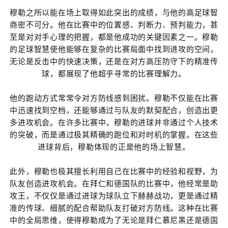
穆勒之所以能在场上取得如此突出的成绩，与他的高足球智
商密不可分。他在比赛中的位置感、判断力、预判能力，甚
至是对对手心理的把握，都是他成功的关键因素之一。穆勒
的足球智慧使他能够在复杂的比赛局面中找到进攻的空间，
无论是反击中的快速决策，还是在对方高压防守下的精准传
球，都展现了他超乎寻常的比赛理解力。
他的跑动方式常常令对方防线感到困扰。穆勒不仅能在比赛
中迅速找到空档，还能够通过与队友的默契配合，创造出更
多进攻机会。在许多比赛中，穆勒的进球并非通过个人技术
的突破，而是通过极其精确的跑位和对时机的掌握。在这些
进球背后，穆勒体现的正是他的场上智慧。
此外，穆勒也极其擅长利用自己在比赛中的经验和视野，为
队友创造进攻机会。在拜仁和德国队的比赛中，他经常是助
攻王，不仅仅是通过进球为球队立下赫赫战功，更是通过精
准的传球、细腻的配合帮助队友打破对方防线。这种在比赛
中的全局思维，使得穆勒成为了无论是拜仁慕尼黑还是德国