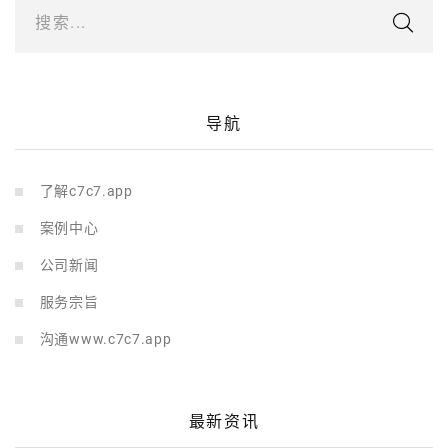
搜索...
导航
了解c7c7.app
案例中心
公司新闻
服务宗旨
沟通www.c7c7.app
最新资讯