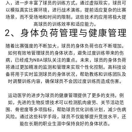
入，进一步丰富了球员的训练方式。通过虚拟现实，球员可
以模拟真实比赛环境，进行战术演练，提前适应复杂的比赛
场景，而不受场地和时间的限制。这些技术的应用将极大提
高球员的训练效率和适应能力。
2、身体负荷管理与健康管理
随着比赛强度的不断加大，球员的身体负荷也在不断增加。
如何有效地管理球员的身体状态，避免过度训练带来的伤
病，已经成为NBA球队关注的重点。未来，球员的身体负荷
将通过更加精准的监测和管理来实现个性化控制。高科技设
备将用于实时监测球员的身体状况，帮助教练和训练团队及
时调整训练内容，确保球员不会因过度训练而造成伤害。
运动医学的进步为球员的健康管理提供了更多的支持。例
如，先进的生物反馈技术可以检测肌肉疲劳、关节活动范
围、骨密度等多项指标，帮助球员优化训练计划，减少伤病
风险。通过这些科学手段，球员不仅能够提升竞技水平，还
能在长期的职业生涯中保持良好的身体状态。