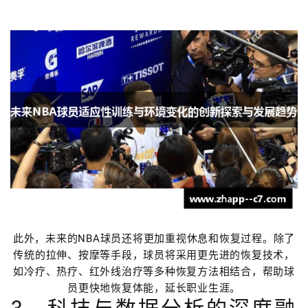
此外，未来的NBA球员还将更加重视休息和恢复过程。除了
传统的拉伸、按摩等手段，球员将采用更先进的恢复技术，
如冷疗、热疗、红外线治疗等多种恢复方法相结合，帮助球
员更快地恢复体能，延长职业生涯。