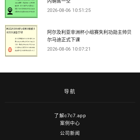
内销售一空
2026-08-06 10:51:25
阿尔及利亚非洲杯小组赛失利功勋主帅贝
尔马迪正式下课
2026-08-06 10:07:21
导航
了解c7c7.app
案例中心
公司新闻