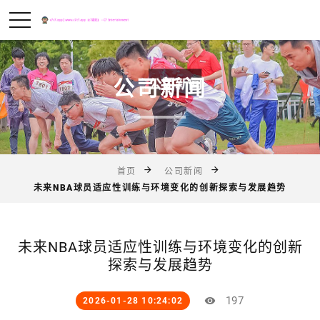
公司新闻
首页
公司新闻
未来NBA球员适应性训练与环境变化的创新探索与发展趋势
未来NBA球员适应性训练与环境变化的创新
探索与发展趋势
197
2026-01-28 10:24:02