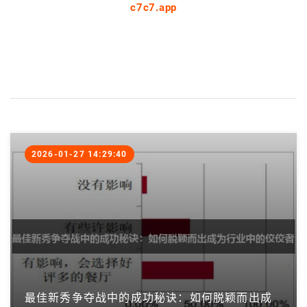
c7c7.app
2026-01-27 14:29:40
最佳新秀争夺战中的成功秘诀：如何脱颖而出成