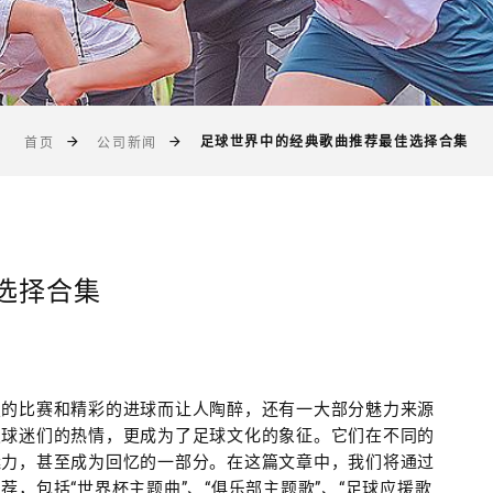
足球世界中的经典歌曲推荐最佳选择合集
首页
公司新闻
选择合集
烈的比赛和精彩的进球而让人陶醉，还有一大部分魅力来源
发球迷们的热情，更成为了足球文化的象征。它们在不同的
魅力，甚至成为回忆的一部分。在这篇文章中，我们将通过
，包括“世界杯主题曲”、“俱乐部主题歌”、“足球应援歌