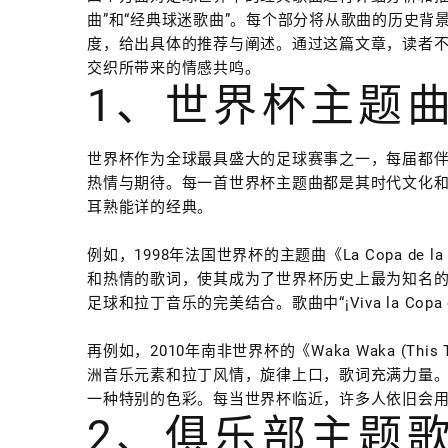
曲”和“经典球迷歌曲”。每个部分将从歌曲的历史
度，给出具体的推荐与阐述。通过这篇文章，读者
交织所带来的情感共鸣。
1、世界杯主题
世界杯作为全球最具盛大的足球赛事之一，每届都
热情与期待。每一首世界杯主题曲都是其时代文化
耳熟能详的经典。
例如，1998年法国世界杯的主题曲《La Copa de
和热情的歌词，使其成为了世界杯历史上最为知名
足球和拉丁音乐的完美结合。歌曲中“¡Viva la Cop
再例如，2010年南非世界杯的《Waka Waka (This
洲音乐元素和拉丁风情，旋律上口，歌词充满力量
一种特别的色彩。每当世界杯临近，许多人依旧会
2、俱乐部主题