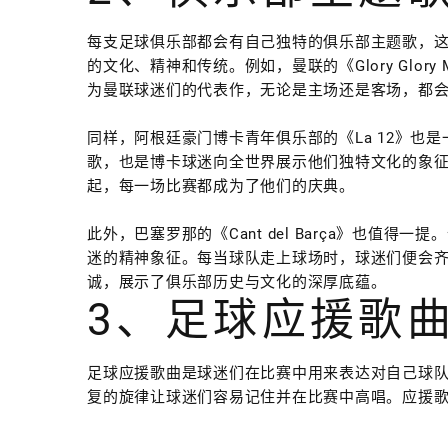
每支足球俱乐部都会有自己独特的俱乐部主题歌，这
的文化、精神和传统。例如，曼联的《Glory Glory
为曼联球迷们的代表作，无论是主场还是客场，都
同样，阿根廷豪门博卡青年俱乐部的《La 12》也
歌，也是博卡球迷向全世界展示他们独特文化的象
起，每一场比赛都成为了他们的庆典。
此外，巴塞罗那的《Cant del Barça》也值得一提
迷的精神象征。每当球队走上球场时，球迷们便会
诚，展示了俱乐部历史与文化的深厚底蕴。
3、足球应援歌
足球应援歌曲是球迷们在比赛中用来表达对自己球
复的旋律让球迷们容易记住并在比赛中高唱。应援