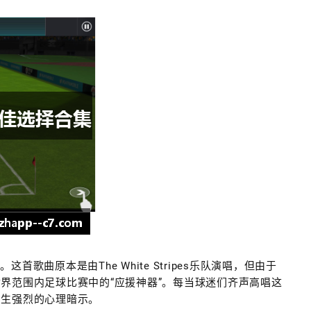
》。这首歌曲原本是由The White Stripes乐队演唱，但由于
界范围内足球比赛中的“应援神器”。每当球迷们齐声高唱这
产生强烈的心理暗示。