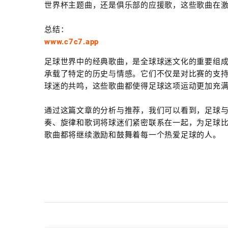
世界杯主题曲，还是俱乐部的应援歌，这些歌曲在
总结：
www.c7c7.app
足球世界中的经典歌曲，是全球球迷文化的重要组
承载了特定的历史与情感。它们不仅是对比赛的支
球迷的共鸣，这些歌曲都使得足球这项运动更加充
通过这篇文章的分析与推荐，我们可以看到，足球
奏、旋律和歌词将球迷们紧密联系在一起，为足球
歌曲都将继续激励和鼓舞着每一个热爱足球的人。