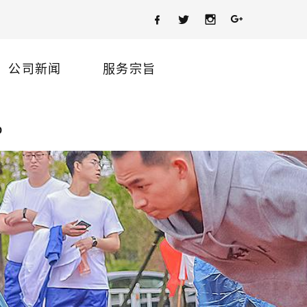
公司新闻
服务宗旨
p