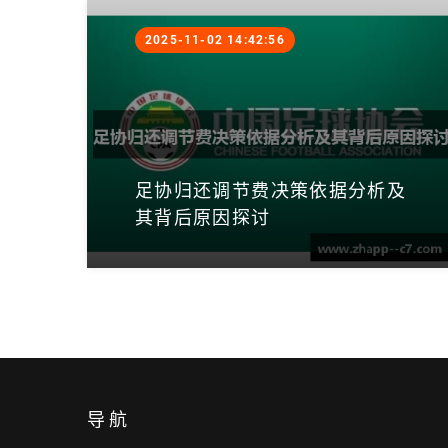
2025-11-02 14:42:56
足协归还调节费决策依据分析及
其背后原因探讨
导航