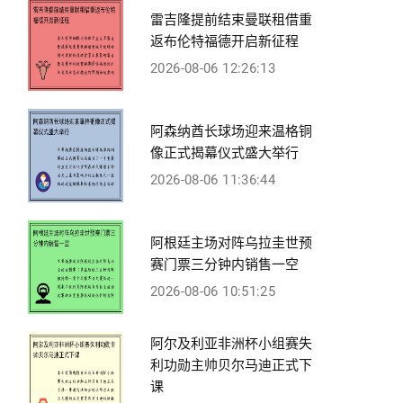
雷吉隆提前结束曼联租借重
返布伦特福德开启新征程
2026-08-06 12:26:13
阿森纳酋长球场迎来温格铜
像正式揭幕仪式盛大举行
2026-08-06 11:36:44
阿根廷主场对阵乌拉圭世预
赛门票三分钟内销售一空
2026-08-06 10:51:25
阿尔及利亚非洲杯小组赛失
利功勋主帅贝尔马迪正式下
课