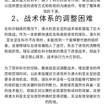
现。面对强大的对手，缺少了科尔的领导作用，其他球员难
以找到更合适的进攻方式和有效的沟通协作，导致了整体表
现的下滑。
2、战术体系的调整困难
在科尔缺席的情况下，澳大利亚女足的战术体系面临了巨大
的挑战。作为一支依赖快速反击和高效进攻的球队，澳大利
亚女足在科尔不在场时，未能找到一个能够替代她的组织
者。这使得球队在进攻端陷入了迷茫，失去了进攻的流畅性
和组织性。球队试图在科尔缺席的情况下改变战术，但由于
缺乏核心球员，战术执行力大打折扣。
为了弥补科尔的空缺，教练组尝试调整战术，增加更多的传
控和控球时间，以此来延缓对方进攻并为澳大利亚女足创造
更多进攻机会。然而，球队中并没有一位球员能够代替科尔
的组织能力和关键时刻的判断力。其他球员虽然也具备一定
的技术能力，但缺乏对比赛的全局掌控和适时的突破，这使
得澳大利亚女足在攻防转换时显得迟缓，无法有效突破对方
的防线。