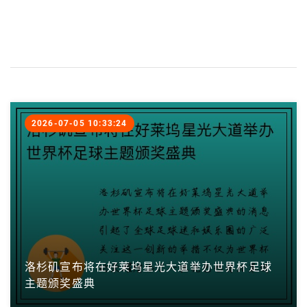
2026-07-05 10:33:24
洛杉矶宣布将在好莱坞星光大道举办世界杯足球
主题颁奖盛典