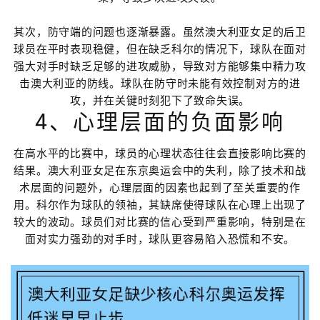
其次，防守端的问题也逐渐暴露。虽然澳大利亚女足的后卫
球员在平时表现稳健，但在缺乏科尔的情况下，球队在面对
强大对手时缺乏足够的进攻威胁，导致对方能够集中精力攻
击澳大利亚的防线。球队在防守时未能有效控制对方的进
攻，并在关键时刻犯下了致命失误。
4、心理层面的负面影响
在高水平的比赛中，球员的心理状态往往会直接影响比赛的
结果。澳大利亚女足在东京奥运会中的失利，除了技术和战
术层面的问题外，心理层面的因素也起到了至关重要的作
用。科尔作为球队的领袖，其缺席使得球队在心理上出现了
较大的波动。球员们对比赛的信心受到严重影响，特别是在
面对实力强劲的对手时，球队更容易陷入恐慌和不安。