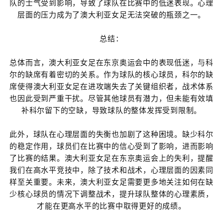
队的士气受到影响，导致了球队在比赛中的低迷表现。心理
层面的压力成为了澳大利亚女足无法突破的瓶颈之一。
总结：
总体而言，澳大利亚女足在东京奥运会中的表现低迷，与科
尔的缺席有着密切的关系。作为球队的核心球员，科尔的缺
席使得澳大利亚女足在进攻端失去了关键组织者，战术体系
也因此受到严重干扰。尽管其他球员有潜力，但未能有效填
补科尔留下的空缺，导致球队的整体发挥受到限制。
此外，球队在心理层面的失衡也加剧了这种困境。缺少科尔
的稳定作用，球员们在比赛中的信心受到了影响，进而影响
了比赛的结果。澳大利亚女足在东京奥运会上的失利，提醒
我们在高水平竞技中，除了技术和战术，心理层面的因素同
样至关重要。未来，澳大利亚女足需要更多地关注如何在缺
少核心球员的情况下调整战术，提升球队整体的心理素质，
才能在更高水平的比赛中取得更好的成绩。