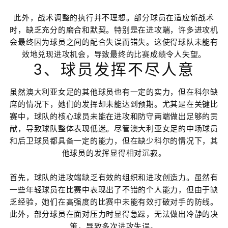
此外，战术调整的执行并不理想。部分球员在适应新战术
时，缺乏充分的磨合和默契。特别是在进攻端，许多进攻机
会最终因为球员之间的配合失误而错失。这使得球队未能有
效地兑现进攻机会，导致最终的比赛成绩令人失望。
3、球员发挥不尽人意
虽然澳大利亚女足的其他球员也有一定的实力，但在科尔缺
席的情况下，她们的发挥却未能达到预期。尤其是在关键比
赛中，球队的核心球员未能在进攻和防守两端做出足够的贡
献，导致球队整体表现低迷。尽管澳大利亚女足的中场球员
和后卫球员都具备一定的能力，但在缺少科尔的情况下，其
他球员的发挥显得相对沉寂。
首先，球队的进攻端缺乏有效的组织和进攻创造力。虽然有
一些年轻球员在比赛中表现出了不错的个人能力，但由于缺
乏经验，她们在高强度的比赛中未能有效打破对手的防线。
此外，部分球员在面对压力时显得急躁，无法做出冷静的决
策，导致多次进攻失误。