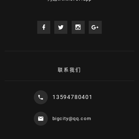
联系我们
13594780401
bigcity@qq.com